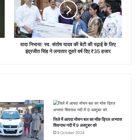
त्वरित कार्रवाई कर गिरफ्तार किया
संतोष
यादव
की
अन्तर्क्षेत्रीय पॉवर कंपनीज टेबल-टेनिस प्रतियोगिता
बेटी
में दुर्ग रीजन के खिलाड़ियों का उत्कृष्ट प्रदर्शन
की
पढ़ाई
के
वादा निभाया: स्व. संतोष यादव की बेटी की पढ़ाई के लिए
लिए
इंद्रजीत सिंह ने लगातार दूसरे वर्ष दिए ₹35 हजार
इंद्रजीत
सिंह
ने
लगातार
दूसरे
वर्ष
दिए
₹35
हजार
जिले में आपदा मोचन बल का मॉक ड्रिल अभ्यास
शिवनाथ नदी में 9 अक्टूबर को
9 October 2024