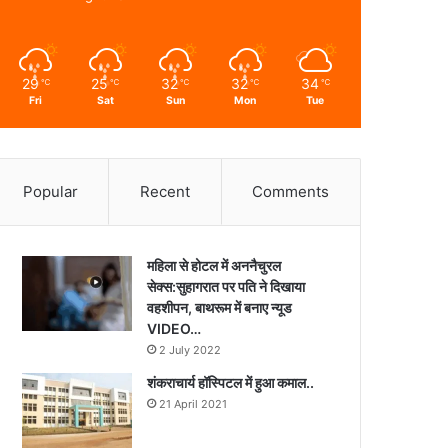
29
25
32
32
34
℃
℃
℃
℃
℃
Fri
Sat
Sun
Mon
Tue
Popular
Recent
Comments
महिला से होटल में अननैचुरल
सेक्स:सुहागरात पर पति ने दिखाया
वहशीपन, बाथरूम में बनाए न्यूड
VIDEO…
2 July 2022
शंकराचार्य हॉस्पिटल में हुआ कमाल..
21 April 2021