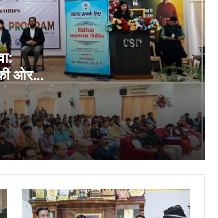
प्रतिनिधिमंडल
दुर्ग में ट्रैफिक पुलिस का बड़ा एक्शन: नो पार्किंग में
खड़ी बाइक क्रेन से उठाई, NH से हटाए भारी
वाहन…
वा:
 की ओर
अवैध अंग्रेजी शराब का परिवहन करते आरोपी को
धमधा पुलिस ने किया गिरफ्तार, 30 पौवा अंग्रेजी
शराब जप्त
स्कूल, कॉलेज एवं अस्पतालों के आसपास कोटपा एक्ट
के तहत विशेष अभियान, तंबाकू एवं गुटखा बेचने वाले
दुकानदारों पर की गई वैधानिक कार्रवाई
भिलाई में ईमानदारी की मिसाल: सड़क पर मिला
लावारिस बैग, ट्रैफिक पुलिस ने मालिक तक पहुंचाकर
लौटाया…
वादा
सार्वजनिक स्थान पर धारदार हथियार लहराकर लोगों
निभाया:
में दहशत फैलाने वाले आरोपी को नेवई पुलिस ने
स्व.