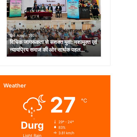
से
सशक्त
युवा:
नशामुक्त
एवं
6 August 2026
न्यायप्रिय
विधिक जागरूकता से सशक्त युवा: नशामुक्त एवं
समाज
न्यायप्रिय समाज की ओर सार्थक पहल…
की
ओर
सार्थक
पहल…
Weather
27
℃
Durg
29º - 24º
83%
3.81 km/h
Light Rain