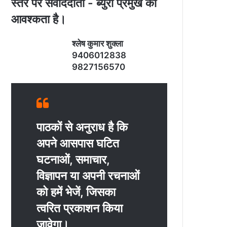
स्‍तर पर संवाददाता - ब्‍युरो प्रमुख की
आवश्‍कता है।
श्‍लेष कुमार शुक्‍ला
9406012838
9827156570
पाठकों से अनुराध है कि
अपने आसपास घटित
घटनाओं, समाचार,
विज्ञापन या अपनी रचनाओं
को हमें भेजें, जिसका
त्‍वरित प्रकाशन किया
जावेगा।