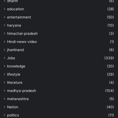
dharm
(6)
education
(28)
entertainment
(50)
haryana
(10)
himachal-pradesh
(3)
Hindi-news-video
(1)
jharkhand
(6)
Jobs
(339)
knowledge
(20)
lifestyle
(29)
literature
(4)
madhya-pradesh
(104)
maharashtra
(5)
Nation
(40)
politics
(11)