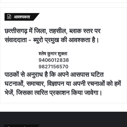
आवश्‍यकता
छत्‍तीसगढ़ में जिला, तहसील, ब्‍लाक स्‍तर पर
संवाददाता - ब्‍युरो प्रमुख की आवश्‍कता है।
श्‍लेष कुमार शुक्‍ला
9406012838
9827156570
पाठकों से अनुराध है कि अपने आसपास घटित
घटनाओं, समाचार, विज्ञापन या अपनी रचनाओं को हमें
भेजें, जिसका त्‍वरित प्रकाशन किया जावेगा।