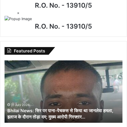
R.O. No. - 13910/5
×
R.O. No. - 13910/5
Featured Posts
Bhilai
News:
सिर
पर
पाना-
पेचकस
से
किया
31 July 2026
Bhilai News: सिर पर पाना-पेचकस से किया था जानलेवा हमला,
था
इलाज के दौरान तोड़ा दम; मुख्य आरोपी गिरफ्तार…
जानलेवा
हमला,