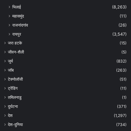
भिलाई
(8,263)
महासमुंद
(11)
राजनांदगांव
(26)
रायपुर
(3,547)
जरा हटके
(15)
जीवन-शैली
(5)
जुर्म
(832)
जॉब
(263)
टेक्नोलॉजी
(51)
ट्रेंडिंग
(11)
तमिलनाडु
(1)
दुर्घटना
(371)
देश
(1,297)
देश-दुनिया
(734)