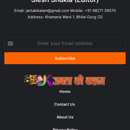
Email:
jantakikalam@gmail.com
Mobile: +91 98271 56570
Address: Khamaria Ward 1, Bhilai-Durg CG
Enter
your
Email
address
Home
Contact Us
About Us
Privacy Policy