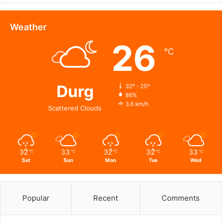
इलाज
के
दौरान
Weather
तोड़ा
26
दम;
℃
मुख्य
आरोपी
गिरफ्तार…
Durg
32º - 25º
86%
3.6 km/h
Scattered Clouds
32
33
32
32
33
℃
℃
℃
℃
℃
Sat
Sun
Mon
Tue
Wed
Popular
Recent
Comments