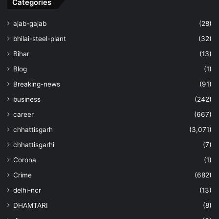
Categories
ajab-gajab
(28)
bhilai-steel-plant
(32)
Bihar
(13)
Blog
(1)
Breaking-news
(91)
business
(242)
career
(667)
chhattisgarh
(3,071)
chhattisgarhi
(7)
Corona
(1)
Crime
(682)
delhi-ncr
(13)
DHAMTARI
(8)