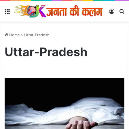
Menu
Log In
Se
Home
>
Uttar-Pradesh
Uttar-Pradesh