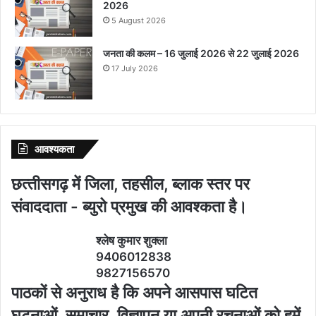
2026
5 August 2026
जनता की कलम – 16 जुलाई 2026 से 22 जुलाई 2026
17 July 2026
आवश्‍यकता
छत्‍तीसगढ़ में जिला, तहसील, ब्‍लाक स्‍तर पर
संवाददाता - ब्‍युरो प्रमुख की आवश्‍कता है।
श्‍लेष कुमार शुक्‍ला
9406012838
9827156570
पाठकों से अनुराध है कि अपने आसपास घटित
घटनाओं, समाचार, विज्ञापन या अपनी रचनाओं को हमें