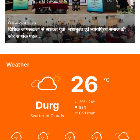
युवा:
नशामुक्त
एवं
न्यायप्रिय
6 August 2026
विधिक जागरूकता से सशक्त युवा: नशामुक्त एवं न्यायप्रिय समाज की
समाज
ओर सार्थक पहल…
की
ओर
सार्थक
पहल…
Weather
26
℃
Durg
29º - 24º
88%
0.91 km/h
Scattered Clouds