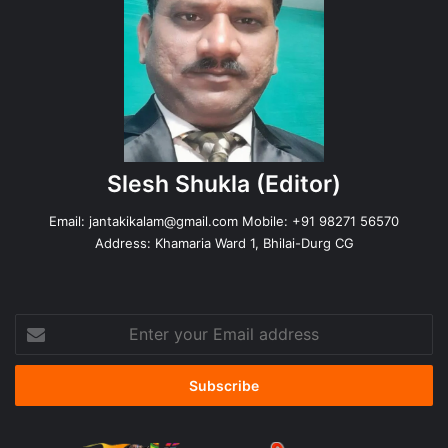
Slesh Shukla
(Editor)
Email:
jantakikalam@gmail.com
Mobile: +91 98271 56570
Address: Khamaria Ward 1, Bhilai-Durg CG
Enter
your
Email
address