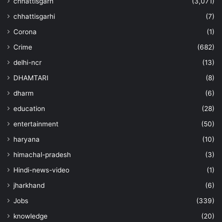
chhattisgarh
(3,071)
chhattisgarhi
(7)
Corona
(1)
Crime
(682)
delhi-ncr
(13)
DHAMTARI
(8)
dharm
(6)
education
(28)
entertainment
(50)
haryana
(10)
himachal-pradesh
(3)
Hindi-news-video
(1)
jharkhand
(6)
Jobs
(339)
knowledge
(20)