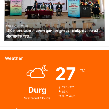
से
सशक्त
युवा:
नशामुक्त
एवं
न्यायप्रिय
6 August 2026
विधिक जागरूकता से सशक्त युवा: नशामुक्त एवं न्यायप्रिय समाज की
समाज
ओर सार्थक पहल…
की
ओर
सार्थक
पहल…
Weather
27
℃
Durg
27º - 27º
83%
3.62 km/h
Scattered Clouds