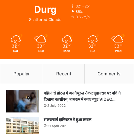
Durg
32º - 25º
86%
3.6 km/h
Scattered Clouds
32
33
32
32
33
℃
℃
℃
℃
℃
Sat
Sun
Mon
Tue
Wed
Popular
Recent
Comments
महिला से होटल में अननैचुरल सेक्स:सुहागरात पर पति ने
दिखाया वहशीपन, बाथरूम में बनाए न्यूड VIDEO…
2 July 2022
शंकराचार्य हॉस्पिटल में हुआ कमाल..
21 April 2021