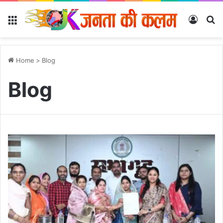
Menu
Log In
Se
Home
>
Blog
Blog