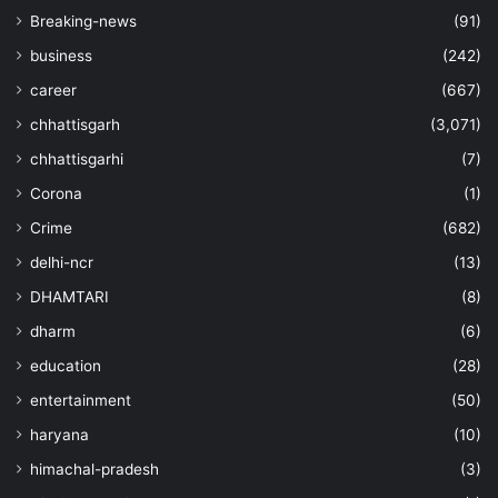
Breaking-news
(91)
business
(242)
career
(667)
chhattisgarh
(3,071)
chhattisgarhi
(7)
Corona
(1)
Crime
(682)
delhi-ncr
(13)
DHAMTARI
(8)
dharm
(6)
education
(28)
entertainment
(50)
haryana
(10)
himachal-pradesh
(3)