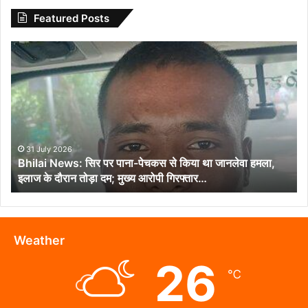
Featured Posts
Bhilai
News:
सिर
पर
पाना-
पेचकस
से
किया
31 July 2026
Bhilai News: सिर पर पाना-पेचकस से किया था जानलेवा हमला,
था
इलाज के दौरान तोड़ा दम; मुख्य आरोपी गिरफ्तार…
जानलेवा
हमला,
इलाज
के
दौरान
Weather
तोड़ा
26
दम;
℃
मुख्य
आरोपी
गिरफ्तार…