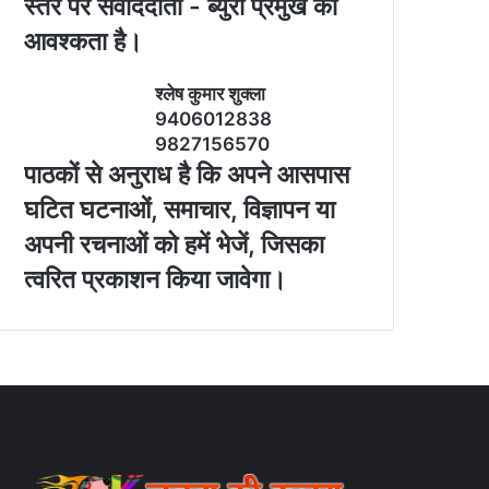
स्‍तर पर संवाददाता - ब्‍युरो प्रमुख की
आवश्‍कता है।
श्‍लेष कुमार शुक्‍ला
9406012838
9827156570
पाठकों से अनुराध है कि अपने आसपास
घटित घटनाओं, समाचार, विज्ञापन या
अपनी रचनाओं को हमें भेजें, जिसका
त्‍वरित प्रकाशन किया जावेगा।