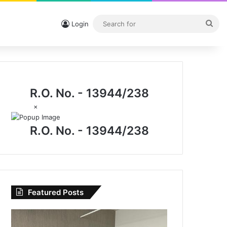
Sea
Login
for
R.O. No. - 13944/238
×
R.O. No. - 13944/238
Featured Posts
CG
News: