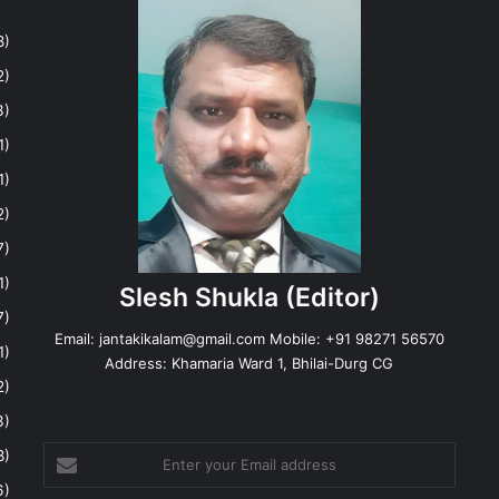
8)
2)
3)
1)
1)
2)
7)
1)
Slesh Shukla
(Editor)
7)
Email:
jantakikalam@gmail.com
Mobile: +91 98271 56570
1)
Address: Khamaria Ward 1, Bhilai-Durg CG
2)
3)
Enter
8)
your
6)