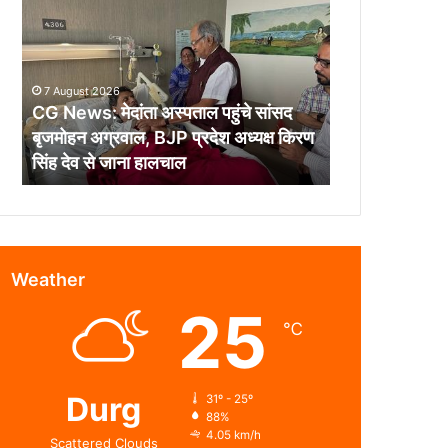
मेदांता
अस्पताल
पहुंचे
सांसद
7 August 2026
बृजमोहन
CG News: मेदांता अस्पताल पहुंचे सांसद
अग्रवाल,
बृजमोहन अग्रवाल, BJP प्रदेश अध्यक्ष किरण
BJP
सिंह देव से जाना हालचाल
प्रदेश
अध्यक्ष
किरण
सिंह
देव
से
Weather
जाना
25
हालचाल
℃
Durg
31º - 25º
88%
4.05 km/h
Scattered Clouds