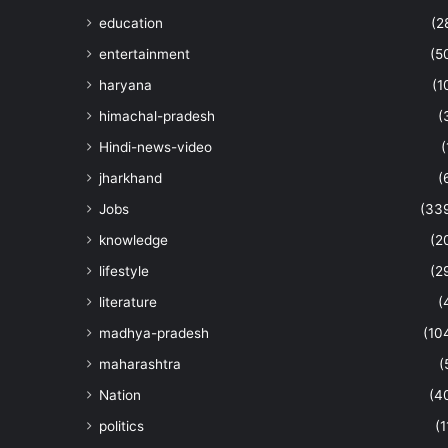
education
(2
entertainment
(5
haryana
(1
himachal-pradesh
(
Hindi-news-video
(
jharkhand
(
Jobs
(33
knowledge
(2
lifestyle
(2
literature
(
madhya-pradesh
(10
maharashtra
(
Nation
(4
politics
(1