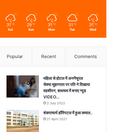
31
29
31
31
31
℃
℃
℃
℃
℃
Sat
Sun
Mon
Tue
Wed
Popular
Recent
Comments
महिला से होटल में अननैचुरल
सेक्स:सुहागरात पर पति ने दिखाया
वहशीपन, बाथरूम में बनाए न्यूड
VIDEO…
2 July 2022
शंकराचार्य हॉस्पिटल में हुआ कमाल..
21 April 2021