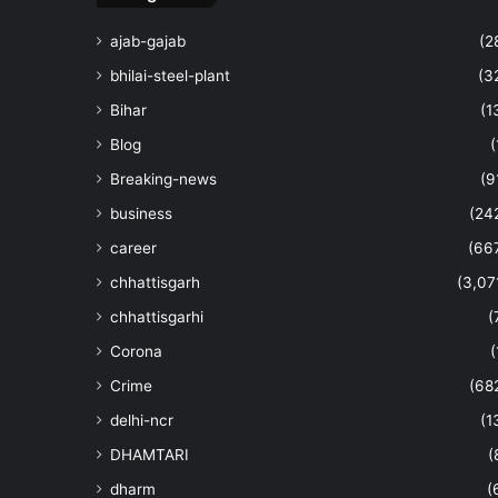
ajab-gajab
(2
bhilai-steel-plant
(3
Bihar
(1
Blog
(
Breaking-news
(9
business
(24
career
(66
chhattisgarh
(3,07
chhattisgarhi
(
Corona
(
Crime
(68
delhi-ncr
(1
DHAMTARI
(
dharm
(