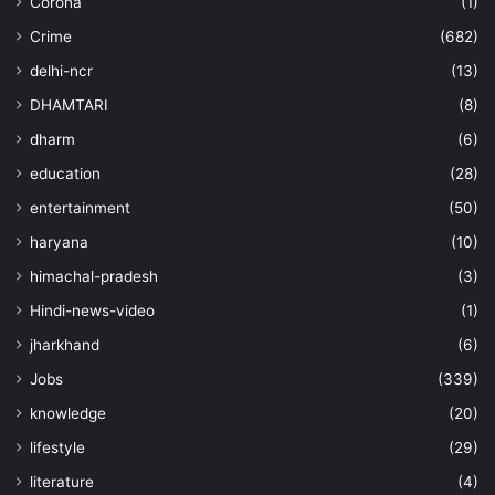
Corona
(1)
Crime
(682)
delhi-ncr
(13)
DHAMTARI
(8)
dharm
(6)
education
(28)
entertainment
(50)
haryana
(10)
himachal-pradesh
(3)
Hindi-news-video
(1)
jharkhand
(6)
Jobs
(339)
knowledge
(20)
lifestyle
(29)
literature
(4)