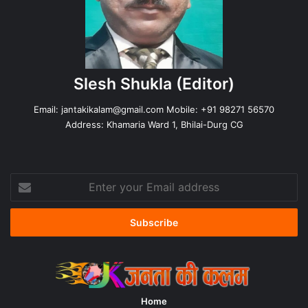
Slesh Shukla
(Editor)
Email:
jantakikalam@gmail.com
Mobile: +91 98271 56570
Address: Khamaria Ward 1, Bhilai-Durg CG
Enter
your
Email
address
Home