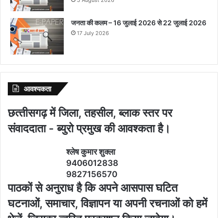
जनता की कलम – 16 जुलाई 2026 से 22 जुलाई 2026
17 July 2026
आवश्‍यकता
छत्‍तीसगढ़ में जिला, तहसील, ब्‍लाक स्‍तर पर
संवाददाता - ब्‍युरो प्रमुख की आवश्‍कता है।
श्‍लेष कुमार शुक्‍ला
9406012838
9827156570
पाठकों से अनुराध है कि अपने आसपास घटित
घटनाओं, समाचार, विज्ञापन या अपनी रचनाओं को हमें