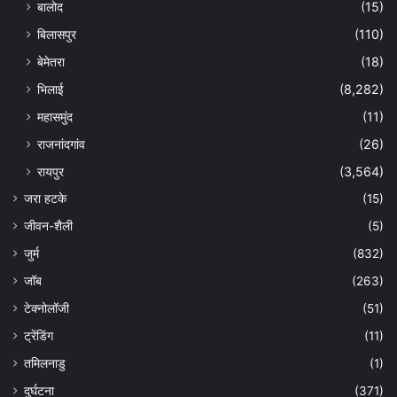
बालोद
(15)
बिलासपुर
(110)
बेमेतरा
(18)
भिलाई
(8,282)
महासमुंद
(11)
राजनांदगांव
(26)
रायपुर
(3,564)
जरा हटके
(15)
जीवन-शैली
(5)
जुर्म
(832)
जॉब
(263)
टेक्नोलॉजी
(51)
ट्रेंडिंग
(11)
तमिलनाडु
(1)
दुर्घटना
(371)