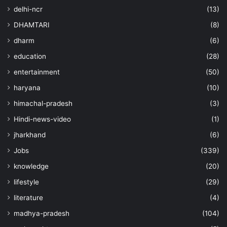
delhi-ncr
(13)
DHAMTARI
(8)
dharm
(6)
education
(28)
entertainment
(50)
haryana
(10)
himachal-pradesh
(3)
Hindi-news-video
(1)
jharkhand
(6)
Jobs
(339)
knowledge
(20)
lifestyle
(29)
literature
(4)
madhya-pradesh
(104)