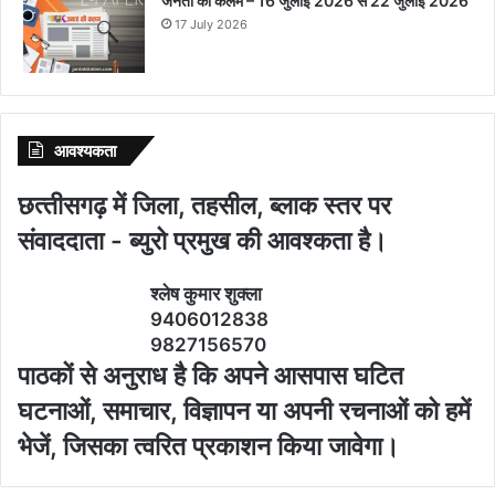
जनता की कलम – 16 जुलाई 2026 से 22 जुलाई 2026
17 July 2026
आवश्‍यकता
छत्‍तीसगढ़ में जिला, तहसील, ब्‍लाक स्‍तर पर
संवाददाता - ब्‍युरो प्रमुख की आवश्‍कता है।
श्‍लेष कुमार शुक्‍ला
9406012838
9827156570
पाठकों से अनुराध है कि अपने आसपास घटित
घटनाओं, समाचार, विज्ञापन या अपनी रचनाओं को हमें
भेजें, जिसका त्‍वरित प्रकाशन किया जावेगा।