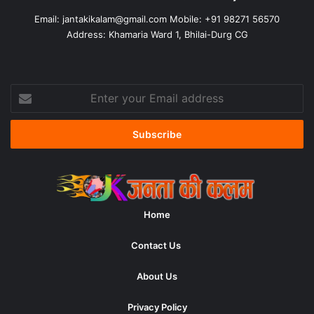
Email:
jantakikalam@gmail.com
Mobile: +91 98271 56570
Address: Khamaria Ward 1, Bhilai-Durg CG
Enter
your
Email
address
Home
Contact Us
About Us
Privacy Policy