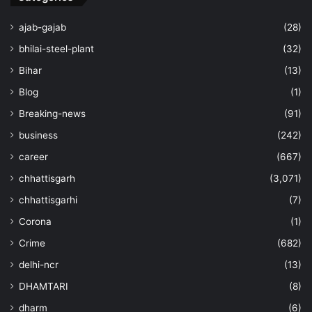
ajab-gajab
(28)
bhilai-steel-plant
(32)
Bihar
(13)
Blog
(1)
Breaking-news
(91)
business
(242)
career
(667)
chhattisgarh
(3,071)
chhattisgarhi
(7)
Corona
(1)
Crime
(682)
delhi-ncr
(13)
DHAMTARI
(8)
dharm
(6)