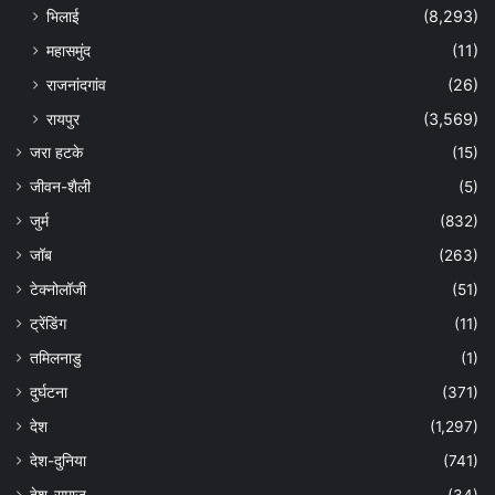
भिलाई
(8,293)
महासमुंद
(11)
राजनांदगांव
(26)
रायपुर
(3,569)
जरा हटके
(15)
जीवन-शैली
(5)
जुर्म
(832)
जॉब
(263)
टेक्नोलॉजी
(51)
ट्रेंडिंग
(11)
तमिलनाडु
(1)
दुर्घटना
(371)
देश
(1,297)
देश-दुनिया
(741)