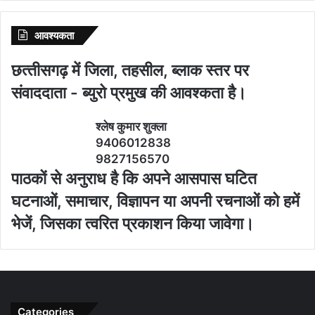
आवश्‍यकता
छत्‍तीसगढ़ में जिला, तहसील, ब्‍लाक स्‍तर पर
संवाददाता - ब्‍युरो प्रमुख की आवश्‍कता है।
श्‍लेष कुमार शुक्‍ला
9406012838
9827156570
पाठकों से अनुराध है कि अपने आसपास घटित
घटनाओं, समाचार, विज्ञापन या अपनी रचनाओं को हमें
भेजें, जिसका त्‍वरित प्रकाशन किया जावेगा।
Categories