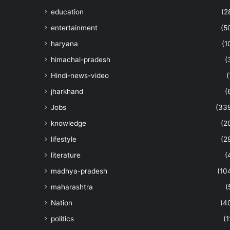
education
(2
entertainment
(5
haryana
(1
himachal-pradesh
(
Hindi-news-video
(
jharkhand
(
Jobs
(33
knowledge
(2
lifestyle
(2
literature
(
madhya-pradesh
(10
maharashtra
(
Nation
(4
politics
(1