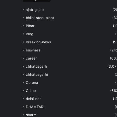
ajab-gajab
(2
bhilai-steel-plant
(3
Bihar
(1
Blog
(
Breaking-news
(9
business
(24
career
(66
chhattisgarh
(3,07
chhattisgarhi
(
Corona
(
Crime
(68
delhi-ncr
(1
DHAMTARI
(
dharm
(