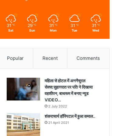
31
29
31
31
31
℃
℃
℃
℃
℃
Sat
Sun
Mon
Tue
Wed
Popular
Recent
Comments
महिला से होटल में अननैचुरल
सेक्स:सुहागरात पर पति ने दिखाया
वहशीपन, बाथरूम में बनाए न्यूड
VIDEO…
2 July 2022
शंकराचार्य हॉस्पिटल में हुआ कमाल..
21 April 2021