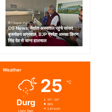
मेदांता
अस्पताल
पहुंचे
सांसद
7 August 2026
बृजमोहन
CG News: मेदांता अस्पताल पहुंचे सांसद
अग्रवाल,
बृजमोहन अग्रवाल, BJP प्रदेश अध्यक्ष किरण
BJP
सिंह देव से जाना हालचाल
प्रदेश
अध्यक्ष
किरण
सिंह
देव
से
Weather
जाना
25
हालचाल
℃
Durg
31º - 25º
86%
2.81 km/h
Light Rain