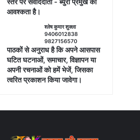
स्‍तर पर संवाददाता - ब्‍युरो प्रमुख की
आवश्‍कता है।
श्‍लेष कुमार शुक्‍ला
9406012838
9827156570
पाठकों से अनुराध है कि अपने आसपास
घटित घटनाओं, समाचार, विज्ञापन या
अपनी रचनाओं को हमें भेजें, जिसका
त्‍वरित प्रकाशन किया जावेगा।