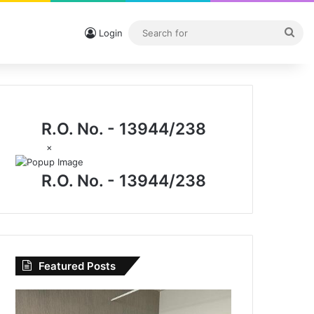
Sea
Login
for
R.O. No. - 13944/238
×
R.O. No. - 13944/238
Featured Posts
CG
News: