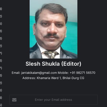
8)
2)
3)
1)
1)
2)
7)
1)
Slesh Shukla
(Editor)
7)
Email:
jantakikalam@gmail.com
Mobile: +91 98271 56570
1)
Address: Khamaria Ward 1, Bhilai-Durg CG
2)
3)
Enter
8)
your
6)