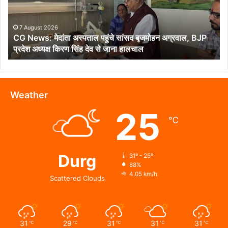
सांसद
बृजमोहन
अग्रवाल,
7 August 2026
CG News: मेदांता अस्पताल पहुंचे सांसद बृजमोहन अग्रवाल, BJP
BJP
प्रदेश अध्यक्ष किरण सिंह देव से जाना हालचाल
प्रदेश
अध्यक्ष
किरण
सिंह
देव
Weather
से
25
जाना
℃
हालचाल
Durg
31º - 25º
88%
4.05 km/h
Scattered Clouds
31
29
31
31
31
℃
℃
℃
℃
℃