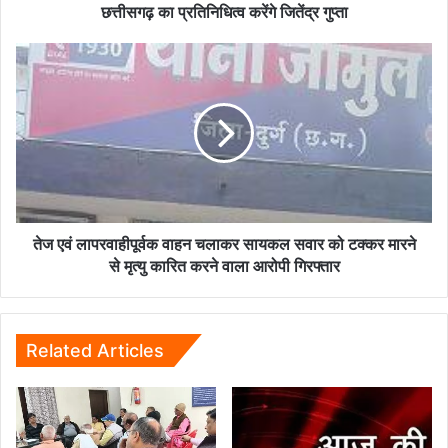
में
छत्तीसगढ़ का प्रतिनिधित्व करेंगे जितेंद्र गुप्ता
छत्तीसगढ़
का
तेज
प्रतिनिधित्व
एवं
करेंगे
लापरवाहीपूर्वक
जितेंद्र
वाहन
गुप्ता
चलाकर
सायकल
सवार
को
टक्कर
मारने
तेज एवं लापरवाहीपूर्वक वाहन चलाकर सायकल सवार को टक्कर मारने
से
से मृत्यु कारित करने वाला आरोपी गिरफ्तार
मृत्यु
कारित
करने
वाला
Related Articles
आरोपी
गिरफ्तार