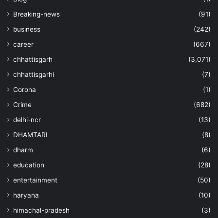
Breaking-news
(91)
business
(242)
career
(667)
chhattisgarh
(3,071)
chhattisgarhi
(7)
Corona
(1)
Crime
(682)
delhi-ncr
(13)
DHAMTARI
(8)
dharm
(6)
education
(28)
entertainment
(50)
haryana
(10)
himachal-pradesh
(3)