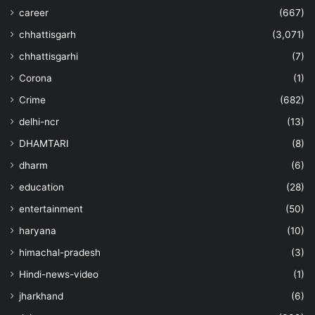
career
(667)
chhattisgarh
(3,071)
chhattisgarhi
(7)
Corona
(1)
Crime
(682)
delhi-ncr
(13)
DHAMTARI
(8)
dharm
(6)
education
(28)
entertainment
(50)
haryana
(10)
himachal-pradesh
(3)
Hindi-news-video
(1)
jharkhand
(6)