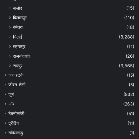
बालोद
(15)
बिलासपुर
(110)
बेमेतरा
(18)
भिलाई
(8,288)
महासमुंद
(11)
राजनांदगांव
(26)
रायपुर
(3,565)
जरा हटके
(15)
जीवन-शैली
(5)
जुर्म
(832)
जॉब
(263)
टेक्नोलॉजी
(51)
ट्रेंडिंग
(11)
तमिलनाडु
(1)