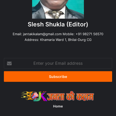
Slesh Shukla
(Editor)
Email:
jantakikalam@gmail.com
Mobile: +91 98271 56570
Address: Khamaria Ward 1, Bhilai-Durg CG
Enter
your
Email
address
Home