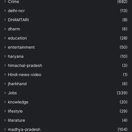
Crime
(682)
delhi-ncr
(13)
DHAMTARI
(8)
dharm
(6)
education
(28)
entertainment
(50)
haryana
(10)
himachal-pradesh
(3)
Hindi-news-video
(1)
jharkhand
(6)
Jobs
(339)
knowledge
(20)
lifestyle
(29)
literature
(4)
madhya-pradesh
(104)