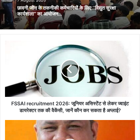
7 August 2026
छावनी जोन के तकनीकी कर्मचारियों के लिए ‘‘विद्युत सुरक्षा
कार्यशाला’’ का आयोजन…
FSSAI
recruitment
2026:
जूनियर
असिस्टेंट
से
लेकर
ज्वाइंट
डायरेक्टर
तक
FSSAI recruitment 2026: जूनियर असिस्टेंट से लेकर ज्वाइंट
की
डायरेक्टर तक की वैकेंसी, जानें कौन कर सकता है अप्‍लाई?
वैकेंसी,
जानें
भिलाई
कौन
निगम
कर
में