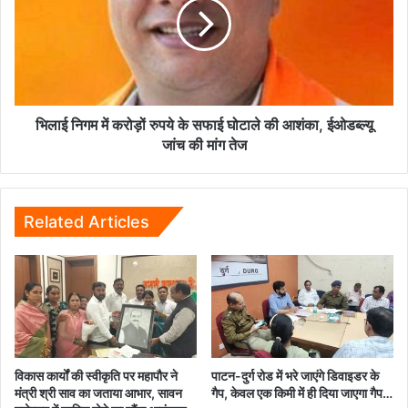
सकता
करोड़ों
है
रुपये
अप्‍लाई?
के
सफाई
घोटाले
की
आशंका,
भिलाई निगम में करोड़ों रुपये के सफाई घोटाले की आशंका, ईओडब्ल्यू
ईओडब्ल्यू
जांच की मांग तेज
जांच
की
मांग
तेज
Related Articles
विकास कार्यों की स्वीकृति पर महापौर ने
पाटन-दुर्ग रोड में भरे जाएंगे डिवाइडर के
मंत्री श्री साव का जताया आभार, सावन
गैप, केवल एक किमी में ही दिया जाएगा गैप…