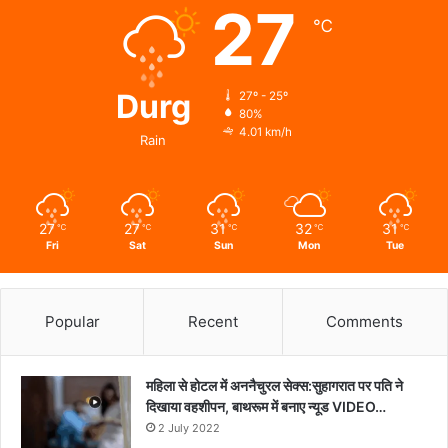
27
जाना
℃
हालचाल
Durg
27º - 25º
80%
4.01 km/h
Rain
27
27
31
32
31
℃
℃
℃
℃
℃
Fri
Sat
Sun
Mon
Tue
Popular
Recent
Comments
महिला से होटल में अननैचुरल सेक्स:सुहागरात पर पति ने
दिखाया वहशीपन, बाथरूम में बनाए न्यूड VIDEO…
2 July 2022