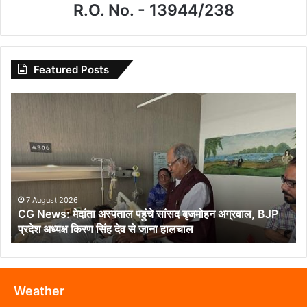
R.O. No. - 13944/238
Featured Posts
CG
News:
मेदांता
अस्पताल
पहुंचे
सांसद
बृजमोहन
अग्रवाल,
7 August 2026
CG News: मेदांता अस्पताल पहुंचे सांसद बृजमोहन अग्रवाल, BJP
BJP
प्रदेश अध्यक्ष किरण सिंह देव से जाना हालचाल
प्रदेश
अध्यक्ष
किरण
सिंह
देव
Weather
से