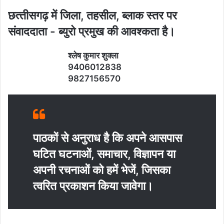
छत्‍तीसगढ़ में जिला, तहसील, ब्‍लाक स्‍तर पर
संवाददाता - ब्‍युरो प्रमुख की आवश्‍कता है।
श्‍लेष कुमार शुक्‍ला
9406012838
9827156570
पाठकों से अनुराध है कि अपने आसपास
घटित घटनाओं, समाचार, विज्ञापन या
अपनी रचनाओं को हमें भेजें, जिसका
त्‍वरित प्रकाशन किया जावेगा।