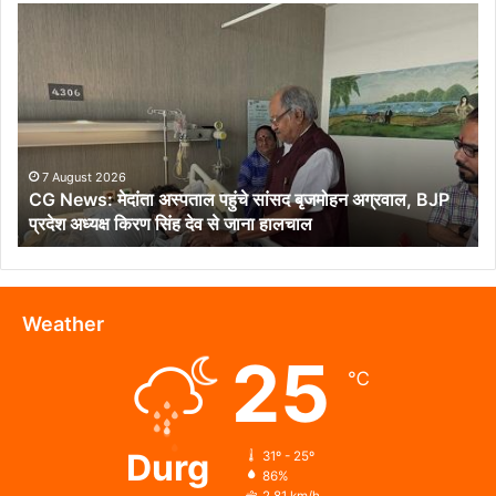
CG
News:
मेदांता
अस्पताल
पहुंचे
सांसद
बृजमोहन
अग्रवाल,
7 August 2026
CG News: मेदांता अस्पताल पहुंचे सांसद बृजमोहन अग्रवाल, BJP
BJP
प्रदेश अध्यक्ष किरण सिंह देव से जाना हालचाल
प्रदेश
अध्यक्ष
किरण
सिंह
देव
Weather
से
25
जाना
℃
हालचाल
Durg
31º - 25º
86%
2.81 km/h