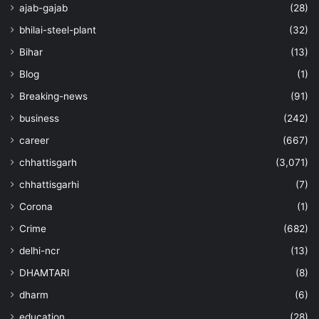
ajab-gajab
(28)
bhilai-steel-plant
(32)
Bihar
(13)
Blog
(1)
Breaking-news
(91)
business
(242)
career
(667)
chhattisgarh
(3,071)
chhattisgarhi
(7)
Corona
(1)
Crime
(682)
delhi-ncr
(13)
DHAMTARI
(8)
dharm
(6)
education
(28)