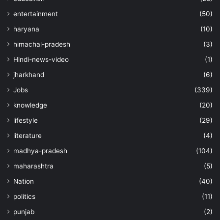
entertainment
(50)
haryana
(10)
himachal-pradesh
(3)
Hindi-news-video
(1)
jharkhand
(6)
Jobs
(339)
knowledge
(20)
lifestyle
(29)
literature
(4)
madhya-pradesh
(104)
maharashtra
(5)
Nation
(40)
politics
(11)
punjab
(2)