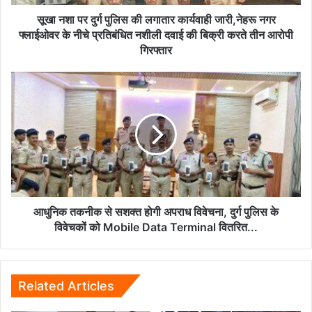
जारी,नेहरू
नगर
सूखा नशा पर दुर्ग पुलिस की लगातार कार्यवाही जारी,नेहरू नगर
फ्लाईओवर
फ्लाईओवर के नीचे प्रतिबंधित नशीली दवाई की बिक्री करते तीन आरोपी
के
गिरफ्तार
नीचे
प्रतिबंधित
आधुनिक
नशीली
तकनीक
दवाई
से
की
सशक्त
बिक्री
होगी
करते
अपराध
तीन
विवेचना,
आरोपी
दुर्ग
गिरफ्तार
पुलिस
के
आधुनिक तकनीक से सशक्त होगी अपराध विवेचना, दुर्ग पुलिस के
विवेचकों
विवेचकों को Mobile Data Terminal वितरित...
को
Mobile
Data
Terminal
Related Articles
वितरित...