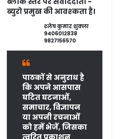
ब्‍लाक स्‍तर पर संवाददाता -
ब्‍युरो प्रमुख की आवश्‍कता है।
श्‍लेष कुमार शुक्‍ला
9406012838
9827156570
पाठकों से अनुराध है
कि अपने आसपास
घटित घटनाओं,
समाचार, विज्ञापन
या अपनी रचनाओं
को हमें भेजें, जिसका
त्‍वरित प्रकाशन