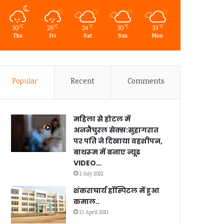
30
29
24
30
33
℃
℃
℃
℃
℃
Thu
Fri
Sat
Sun
Mon
Popular
Recent
Comments
महिला से होटल में
अननैचुरल सेक्स:सुहागरात
पर पति ने दिखाया वहशीपन,
बाथरूम में बनाए न्यूड
VIDEO…
2 July 2022
शंकराचार्य हॉस्पिटल में हुआ
कमाल..
21 April 2021