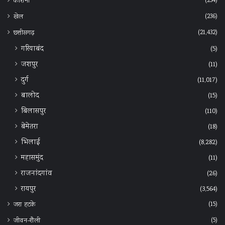
(234)
कोरोना
(236)
खेल
(21,432)
छत्तीसगढ़
गरियाबंद
(5)
जशपुर
(11)
दुर्ग
(11,017)
बालोद
(15)
बिलासपुर
(110)
बेमेतरा
(18)
भिलाई
(8,282)
महासमुंद
(11)
राजनांदगांव
(26)
रायपुर
(3,564)
(15)
जरा हटके
(5)
जीवन-शैली