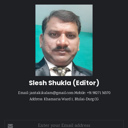
Slesh Shukla
(Editor)
Email:
jantakikalam@gmail.com
Mobile: +91 98271 56570
Address: Khamaria Ward 1, Bhilai-Durg CG
Enter