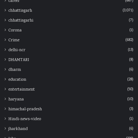
(667)
career
(3,071)
chhattisgarh
(7)
chhattisgarhi
(1)
Corona
(682)
Crime
(13)
delhi-ncr
(8)
DHAMTARI
(6)
dharm
(28)
education
(50)
entertainment
(10)
haryana
(3)
himachal-pradesh
(1)
Hindi-news-video
(6)
jharkhand