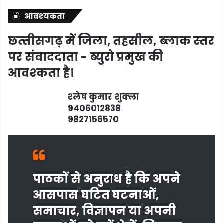
आवश्‍यकता
छत्‍तीसगढ़ में जिला, तहसील, ब्‍लाक स्‍तर
पर संवाददाता - ब्‍युरो प्रमुख की
आवश्‍कता है।
श्‍लेष कुमार शुक्‍ला
9406012838
9827156570
पाठकों से अनुराध है कि अपने
आसपास घटित घटनाओं,
समाचार, विज्ञापन या अपनी