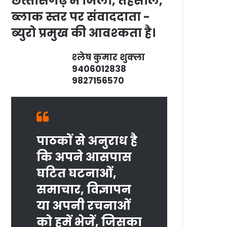
छत्‍तीसगढ़ में जिला, तहसील,
ब्‍लाक स्‍तर पर संवाददाता -
ब्‍युरो प्रमुख की आवश्‍कता है।
श्‍लेष कुमार शुक्‍ला
9406012838
9827156570
पाठकों से अनुराध है
कि अपने आसपास
घटित घटनाओं,
समाचार, विज्ञापन
या अपनी रचनाओं
को हमें भेजें, जिसका