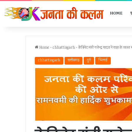
HOME
Home
>
chhattisgarh
>
केबिनेट मंत्री गजेन्द्र यादव ने शहर के व्य
chhattisgarh
छत्तीसगढ़
दुर्ग
भिलाई
िधिक
जिला
ागरूकता
स्तरीय