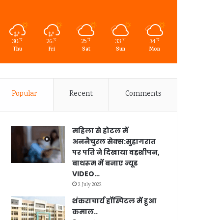
30
26
25
33
34
℃
℃
℃
℃
℃
Thu
Fri
Sat
Sun
Mon
Popular
Recent
Comments
महिला से होटल में
अननैचुरल सेक्स:सुहागरात
पर पति ने दिखाया वहशीपन,
बाथरूम में बनाए न्यूड
VIDEO…
2 July 2022
शंकराचार्य हॉस्पिटल में हुआ
कमाल..