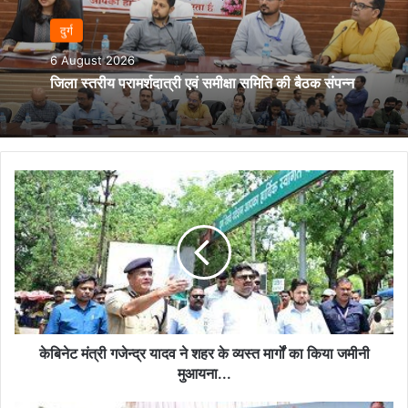
दुर्ग
6 August 2026
जिला स्तरीय परामर्शदात्री एवं समीक्षा समिति की बैठक संपन्न
केबिनेट
मंत्री
गजेन्द्र
यादव
ने
शहर
के
व्यस्त
मार्गों
का
केबिनेट मंत्री गजेन्द्र यादव ने शहर के व्यस्त मार्गों का किया जमीनी
किया
मुआयना...
जमीनी
मुआयना...