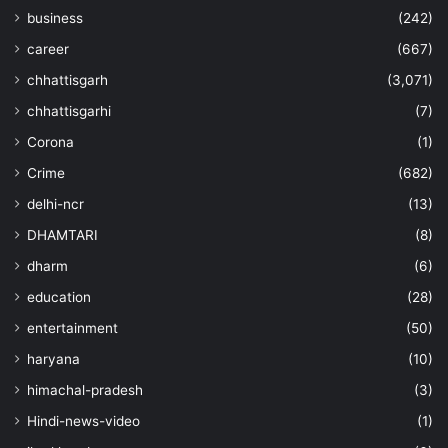
business
(242)
career
(667)
chhattisgarh
(3,071)
chhattisgarhi
(7)
Corona
(1)
Crime
(682)
delhi-ncr
(13)
DHAMTARI
(8)
dharm
(6)
education
(28)
entertainment
(50)
haryana
(10)
himachal-pradesh
(3)
Hindi-news-video
(1)