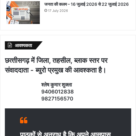
जनता की कलम – 16 जुलाई 2026 से 22 जुलाई 2026
17 July 2026
आवश्‍यकता
छत्‍तीसगढ़ में जिला, तहसील, ब्‍लाक स्‍तर पर
संवाददाता - ब्‍युरो प्रमुख की आवश्‍कता है।
श्‍लेष कुमार शुक्‍ला
9406012838
9827156570
पाठकों से अनुराध है कि अपने आसपास