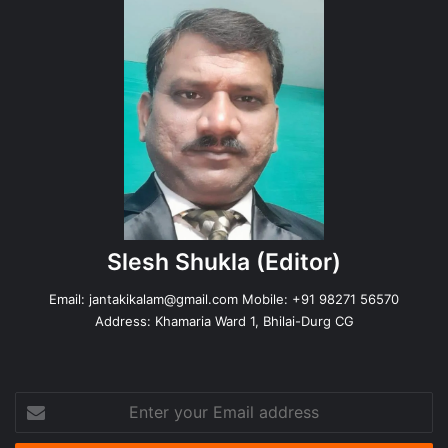
Slesh Shukla
(Editor)
Email:
jantakikalam@gmail.com
Mobile: +91 98271 56570
Address: Khamaria Ward 1, Bhilai-Durg CG
Enter
your
Email