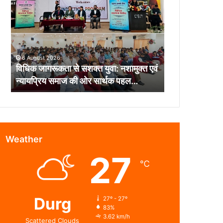
से
सशक्त
युवा:
नशामुक्त
एवं
6 August 2026
न्यायप्रिय
विधिक जागरूकता से सशक्त युवा: नशामुक्त एवं
समाज
न्यायप्रिय समाज की ओर सार्थक पहल…
की
ओर
सार्थक
पहल…
Weather
27
℃
Durg
27º - 27º
83%
3.62 km/h
Scattered Clouds