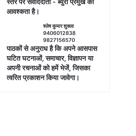
स्‍तर पर संवाददाता - ब्‍युरो प्रमुख की
आवश्‍कता है।
श्‍लेष कुमार शुक्‍ला
9406012838
9827156570
पाठकों से अनुराध है कि अपने आसपास
घटित घटनाओं, समाचार, विज्ञापन या
अपनी रचनाओं को हमें भेजें, जिसका
त्‍वरित प्रकाशन किया जावेगा।