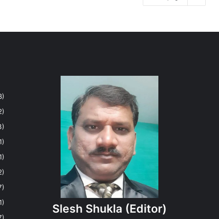
8)
2)
3)
1)
1)
2)
7)
1)
Slesh Shukla
(Editor)
7)