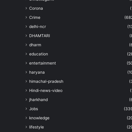
Corona
(
Crime
(68
delhi-ncr
(1
DHAMTARI
(
dharm
(
education
(2
entertainment
(5
haryana
(1
himachal-pradesh
(
Hindi-news-video
(
jharkhand
(
Jobs
(33
knowledge
(2
lifestyle
(2