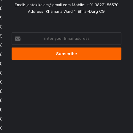
Email:
jantakikalam@gmail.com
Mobile: +91 98271 56570
1)
Address: Khamaria Ward 1, Bhilai-Durg CG
2)
3)
Enter
8)
your
6)
Email
address
8)
0)
0)
3)
1)
6)
9)
0)
9)