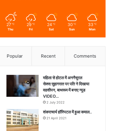
27
29
24
30
33
℃
℃
℃
℃
℃
Thu
Fri
Sat
Sun
Mon
Popular
Recent
Comments
महिला से होटल में अननैचुरल
सेक्स:सुहागरात पर पति ने दिखाया
वहशीपन, बाथरूम में बनाए न्यूड
VIDEO…
2 July 2022
शंकराचार्य हॉस्पिटल में हुआ कमाल..
21 April 2021