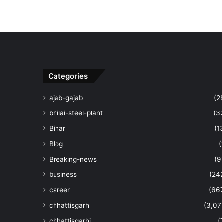
Categories
ajab-gajab
(2
bhilai-steel-plant
(3
Bihar
(1
Blog
(
Breaking-news
(9
business
(24
career
(66
chhattisgarh
(3,07
chhattisgarhi
(