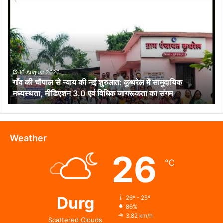
की
चौपाल
से
न्याय
की
नई
शुरुआत:
10 August 2026
गाँव की चौपाल से न्याय की नई शुरुआत: कुथरेल में सामुदायिक
कुथरेल
मध्यस्थता, मीडिएशन 3.0 एवं विधिक जागरूकता का संगम
में
सामुदायिक
मध्यस्थता,
मीडिएशन
3.0
Weather
एवं
26
विधिक
℃
जागरूकता
का
संगम
Durg
26º - 25º
86%
3.82 km/h
Scattered Clouds