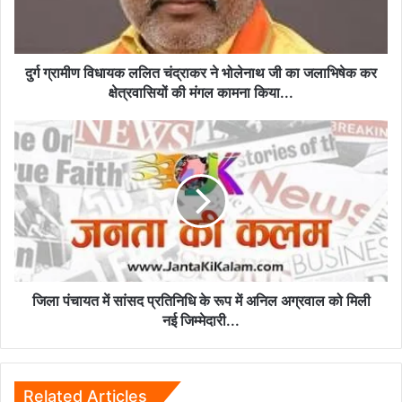
भोलेनाथ
जी
का
जलाभिषेक
दुर्ग ग्रामीण विधायक ललित चंद्राकर ने भोलेनाथ जी का जलाभिषेक कर
कर
क्षेत्रवासियों की मंगल कामना किया...
क्षेत्रवासियों
की
जिला
मंगल
पंचायत
कामना
में
किया...
सांसद
प्रतिनिधि
के
रूप
में
अनिल
अग्रवाल
जिला पंचायत में सांसद प्रतिनिधि के रूप में अनिल अग्रवाल को मिली
को
नई जिम्मेदारी...
मिली
नई
जिम्मेदारी...
Related Articles