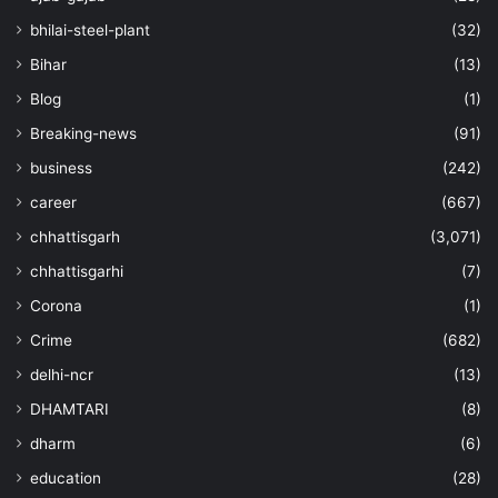
bhilai-steel-plant
(32)
Bihar
(13)
Blog
(1)
Breaking-news
(91)
business
(242)
career
(667)
chhattisgarh
(3,071)
chhattisgarhi
(7)
Corona
(1)
Crime
(682)
delhi-ncr
(13)
DHAMTARI
(8)
dharm
(6)
education
(28)