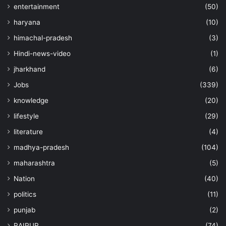
entertainment
(50)
haryana
(10)
himachal-pradesh
(3)
Hindi-news-video
(1)
jharkhand
(6)
Jobs
(339)
knowledge
(20)
lifestyle
(29)
literature
(4)
madhya-pradesh
(104)
maharashtra
(5)
Nation
(40)
politics
(11)
punjab
(2)
RAIPUR
(74)