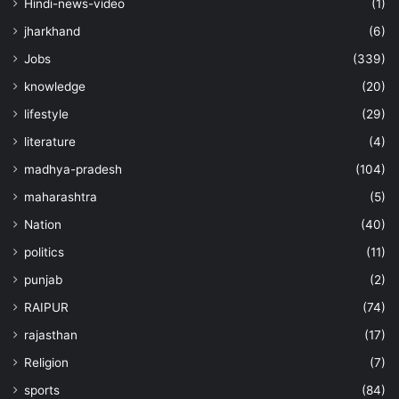
Hindi-news-video
(1)
jharkhand
(6)
Jobs
(339)
knowledge
(20)
lifestyle
(29)
literature
(4)
madhya-pradesh
(104)
maharashtra
(5)
Nation
(40)
politics
(11)
punjab
(2)
RAIPUR
(74)
rajasthan
(17)
Religion
(7)
sports
(84)