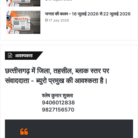
जनता की कलम – 16 जुलाई 2026 से 22 जुलाई 2026
17 July 2026
आवश्‍यकता
छत्‍तीसगढ़ में जिला, तहसील, ब्‍लाक स्‍तर पर
संवाददाता - ब्‍युरो प्रमुख की आवश्‍कता है।
श्‍लेष कुमार शुक्‍ला
9406012838
9827156570