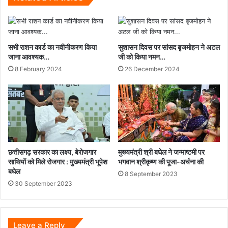
इंसाफ
की
कहानी
जुलाई
सभी राशन कार्ड का नवीनीकरण किया
सुशासन दिवस पर सांसद बृजमोहन ने अटल
में
जाना आवश्यक…
जी को किया नमन…
देगी
8 February 2024
26 December 2024
दस्तक
छत्तीसगढ़ सरकार का लक्ष्य, बेरोजगार
मुख्यमंत्री श्री बघेल ने जन्माष्टमी पर
साथियों को मिले रोजगार : मुख्यमंत्री भूपेश
भगवान श्रीकृष्ण की पूजा-अर्चना की
बघेल
8 September 2023
30 September 2023
Leave a Reply