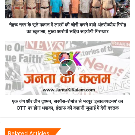
लाखों
की
चोरी
करने
नेहरू नगर के सूने मकान में लाखों की चोरी करने वाले अंतर्राज्यीय गिरोह
वाले
का खुलासा, मुख्य आरोपी सहित सहयोगी गिरफ्तार
अंतर्राज्यीय
गिरोह
एक
का
जंग
खुलासा,
और
मुख्य
तीन
आरोपी
दुश्मन,
सहित
सस्पेंस-
सहयोगी
रोमांच
गिरफ्तार
से
भरपूर
'इसाकापटनम'
एक जंग और तीन दुश्मन, सस्पेंस-रोमांच से भरपूर 'इसाकापटनम' का
का
OTT पर होगा धमाका, इंसाफ की कहानी जुलाई में देगी दस्तक
OTT
पर
होगा
धमाका,
Related Articles