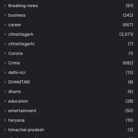
Breaking-news
(91)
business
(242)
career
(667)
chhattisgarh
(3,071)
chhattisgarhi
(7)
Corona
(1)
Crime
(682)
delhi-ncr
(13)
DHAMTARI
(8)
dharm
(6)
education
(28)
entertainment
(50)
haryana
(10)
himachal-pradesh
(3)