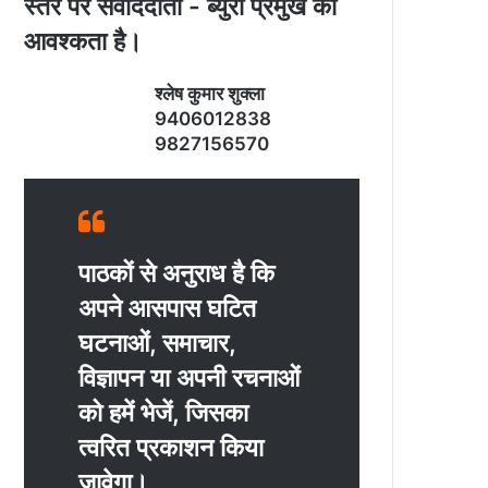
स्‍तर पर संवाददाता - ब्‍युरो प्रमुख की
आवश्‍कता है।
श्‍लेष कुमार शुक्‍ला
9406012838
9827156570
पाठकों से अनुराध है कि
अपने आसपास घटित
घटनाओं, समाचार,
विज्ञापन या अपनी रचनाओं
को हमें भेजें, जिसका
त्‍वरित प्रकाशन किया
जावेगा।