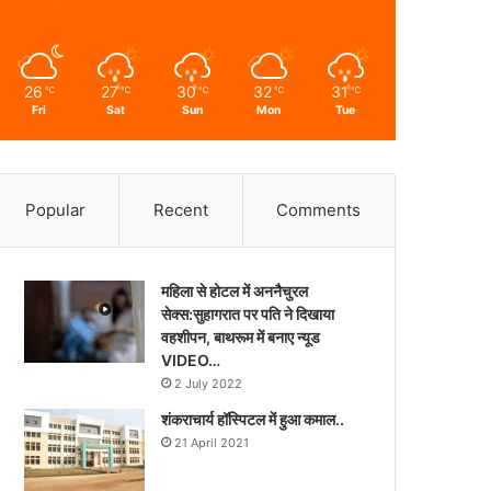
26
27
30
32
31
℃
℃
℃
℃
℃
Fri
Sat
Sun
Mon
Tue
Popular
Recent
Comments
महिला से होटल में अननैचुरल
सेक्स:सुहागरात पर पति ने दिखाया
वहशीपन, बाथरूम में बनाए न्यूड
VIDEO…
2 July 2022
शंकराचार्य हॉस्पिटल में हुआ कमाल..
21 April 2021