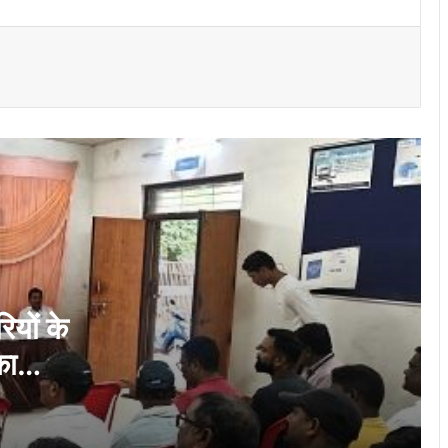
दीक्षारंभ में शिक्षा मंत्री गजेन्द्र यादव ने नवप्रवेशी
छात्राओं का तिलक लगाकर विद्यार्थियों से किये
आत्मीय संवाद
“आज का युवा नौकरी माँगने वाला नहीं, नौकरी देने
वाला बने”- विधायक ललित चंद्राकर
अयोध्या में राम मंदिर भूमि पूजन की स्मृति में रिसाली
के राधेश्वरी मंदिर में धार्मिक कार्यक्रम संपन्न…
लोक कलाओं के संरक्षण और कलाकारों के आर्थिक
सशक्तीकरण की दिशा में संस्कृति विभाग की अभिनव
पहल…
यों के
का
“डिजिटल न्याय वितरण प्रणाली की नई गति :
प्रधान जिला एवं सत्र न्यायालय, दुर्ग में “मीडिएशन
3.0, न्याय श्रुति एवं ICJS” पर व्यापक संयुक्त
कार्यशाला आयोजित