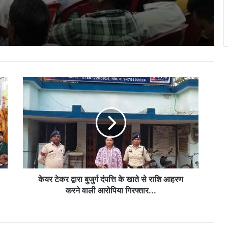
फसल बीमा कराने की अंतिम तिथि बढ़ी: अब किसान
भाई 14 अगस्त तक कर सकेंगे पंजीयन
मुख्यमंत्री श्री साय PARAS पोर्टल के अंतर्गत
विभिन्न योजनाओं के क्रियान्वयन की वीडियो
कॉन्फ्रेंस के माध्यम से की समीक्षा
केयर
खनिज, आबकारी, परिवहन एवं पंजीयन विभाग शत-
टेकर
प्रतिशत राजस्व संग्रहण करें – कमिश्नर
द्वारा
बुजुर्ग
दंपत्ति
के
महापौर अलका बाघमार ने तीन वार्डों में करोड़ों के
खाते
विकास कार्यों का किया भूमिपूजन…
से
राशि
आहरण
केयर टेकर द्वारा बुजुर्ग दंपत्ति के खाते से राशि आहरण
करने
करने वाली आरोपिया गिरफ्तार...
वाली
आरोपिया
गिरफ्तार...