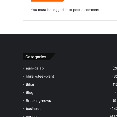
You must be
logged in
to post a comment.
Categories
ajab-gajab
(2
bhilai-steel-plant
(3
Bihar
(1
Blog
(
Breaking-news
(9
business
(24
career
(66