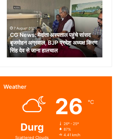
मेदांता
अस्पताल
पहुंचे
सांसद
7 August 2026
बृजमोहन
CG News: मेदांता अस्पताल पहुंचे सांसद
अग्रवाल,
बृजमोहन अग्रवाल, BJP प्रदेश अध्यक्ष किरण
BJP
सिंह देव से जाना हालचाल
प्रदेश
अध्यक्ष
किरण
सिंह
देव
से
Weather
जाना
26
हालचाल
℃
Durg
26º - 25º
87%
4.41 km/h
Scattered Clouds