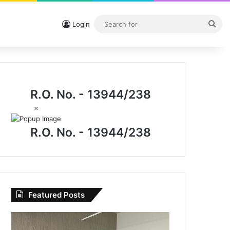
Sea
Login
for
R.O. No. - 13944/238
×
R.O. No. - 13944/238
Featured Posts
CG
News: