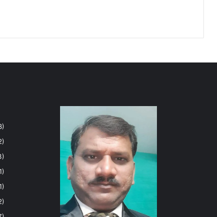
8)
2)
3)
1)
1)
2)
7)