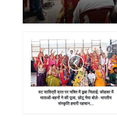
वट
सावित्री
व्रत
पर
भक्ति
में
डूबा
भिलाई:
कोहका
में
वट सावित्री व्रत पर भक्ति में डूबा भिलाई: कोहका में
माताओं-
माताओं-बहनों ने की पूजा, छोटू भैया बोले- भारतीय
बहनों
संस्कृति हमारी पहचान...
ने
की