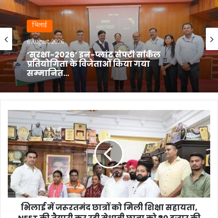
भिलाई
6 August 2026
बीएमडीसी, सेक्टर-7 में ‘मिशन लक्ष्मी’ के तहत
स्वास्थ्य परीक्षण शिविर का आयोजन…
भिलाई
में
जरूरतमंद
छात्रों
को
मिली
शिक्षा
सहायता,
NEET
की
भिलाई में जरूरतमंद छात्रों को मिली शिक्षा सहायता,
तैयारी