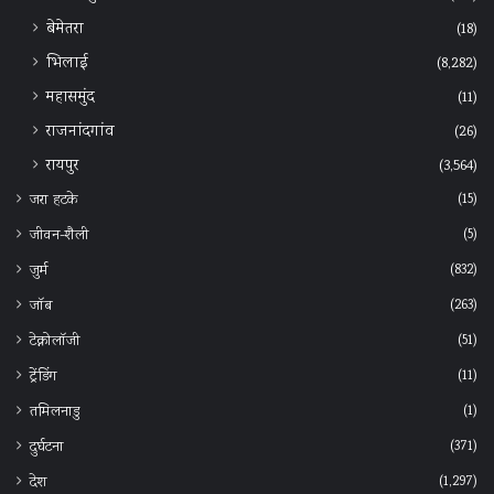
बेमेतरा
(18)
भिलाई
(8,282)
महासमुंद
(11)
राजनांदगांव
(26)
रायपुर
(3,564)
(15)
जरा हटके
(5)
जीवन-शैली
(832)
जुर्म
(263)
जॉब
(51)
टेक्नोलॉजी
(11)
ट्रेंडिंग
(1)
तमिलनाडु
(371)
दुर्घटना
(1,297)
देश