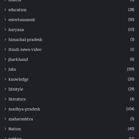
dharm
(28)
education
(50)
entertainment
(10)
haryana
(3)
himachal-pradesh
(1)
Hindi-news-video
(6)
jharkhand
(339)
Jobs
(20)
knowledge
(29)
lifestyle
(4)
literature
(104)
madhya-pradesh
(5)
maharashtra
(40)
Nation
(11)