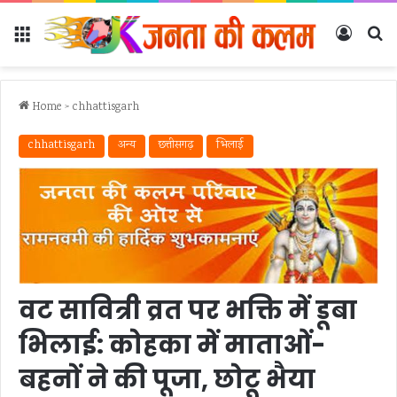
Menu
Log In
Se
Home
>
chhattisgarh
chhattisgarh
अन्‍य
छत्तीसगढ़
भिलाई
वट सावित्री व्रत पर भक्ति में डूबा
भिलाई: कोहका में माताओं-
बहनों ने की पूजा, छोटू भैया