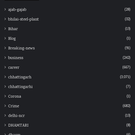
(28)
ajab-gajab
(32)
bhilai-steel-plant
(13)
Bihar
(1)
Blog
(91)
Breaking-news
(242)
business
(667)
career
(3,071)
chhattisgarh
(7)
chhattisgarhi
(1)
Corona
(682)
Crime
(13)
delhi-ncr
(8)
DHAMTARI
(6)