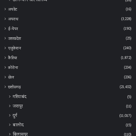
खान-पान और स्वास्थ्य
(26)
(16)
अपडेट
(3,228)
अपराध
(190)
ई-पेपर
(25)
उत्तरप्रदेश
(240)
एजुकेशन
(1,872)
कैरियर
(234)
कोरोना
(236)
खेल
(21,432)
छत्तीसगढ़
गरियाबंद
(5)
जशपुर
(11)
दुर्ग
(11,017)
बालोद
(15)
बिलासपुर
(110)