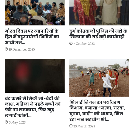
आरोपी
गिरफ्तार
गौरव दिवस पर व्यापारियों के
दुर्ग कोतवाली पुलिस की नशे के
हित में बहुउपयोगी शिविरों का
खिलाफ की गई बड़ी कार्यवाही…
आयोजन…
7 October 2023
19 December 2025
बंद कमरे में मिली मां-बेटी की
भिलाई निगम का पर्यावरण
लाश, महिला ने पहले बच्ची को
विभाग, बनाया “नरवा, गरवा,
फंदे पर लटकाया, फिर खुद
घुरूवा, बाड़ी” को आधार, मिल
लगाई फांसी…
रहा जन सहयोग भी…
6 May 2023
20 March 2023