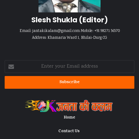
Slesh Shukla
(Editor)
Email:
jantakikalam@gmail.com
Mobile: +91 98271 56570
Address: Khamaria Ward 1, Bhilai-Durg CG
Enter
your
Email
address
Home
Contact Us