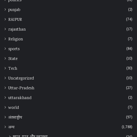
politics
(2)
punjab
(74)
RAIPUR
(17)
rajasthan
(7)
Religion
(84)
sports
(10)
State
(30)
Tech
(10)
Uncategorized
(27)
Uttar-Pradesh
(2)
uttarakhand
(7)
world
(97)
अंतरराष्ट्रीय
(1,788)
अन्‍य