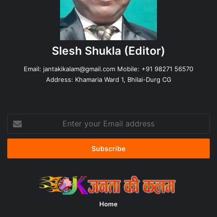
Slesh Shukla
(Editor)
Email:
jantakikalam@gmail.com
Mobile: +91 98271 56570
Address: Khamaria Ward 1, Bhilai-Durg CG
Enter
your
Email
address
Home