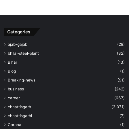
Categories
ajab-gajab
(28)
bhilai-steel-plant
(32)
Bihar
(13)
Blog
(1)
Breaking-news
(91)
business
(242)
career
(667)
chhattisgarh
(3,071)
chhattisgarhi
(7)
Corona
(1)