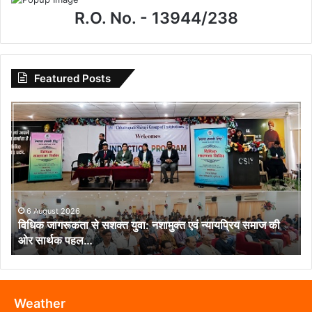
R.O. No. - 13944/238
Featured Posts
विधिक
जागरूकता
से
सशक्त
युवा:
नशामुक्त
एवं
न्यायप्रिय
6 August 2026
विधिक जागरूकता से सशक्त युवा: नशामुक्त एवं न्यायप्रिय समाज की
समाज
ओर सार्थक पहल…
की
ओर
सार्थक
पहल…
Weather