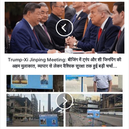
Trump-
Xi
Jinping
Meeting:
बीजिंग
में
ट्रंप
और
शी
जिनपिंग
Trump-Xi Jinping Meeting: बीजिंग में ट्रंप और शी जिनपिंग की
की
अहम मुलाकात, व्यापार से लेकर वैश्विक सुरक्षा तक हुई बड़ी चर्चा...
अहम
मुलाकात,
भिलाई
व्यापार
इस्पात
से
संयंत्र
लेकर
में
वैश्विक
अनूठी
सुरक्षा
सुरक्षा
तक
पहल
हुई
—
बड़ी
“मेरा