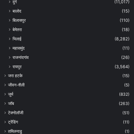
दुर्ग
(11,017)
बालोद
(15)
बिलासपुर
(110)
बेमेतरा
(18)
भिलाई
(8,282)
महासमुंद
(11)
राजनांदगांव
(26)
रायपुर
(3,564)
जरा हटके
(15)
जीवन-शैली
(5)
जुर्म
(832)
जॉब
(263)
टेक्नोलॉजी
(51)
ट्रेंडिंग
(11)
तमिलनाडु
(1)