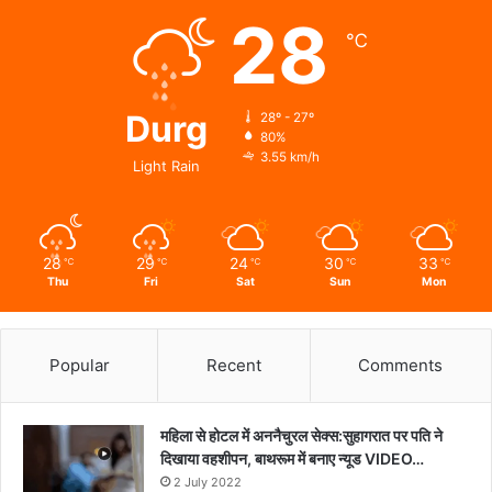
28
℃
Durg
28º - 27º
80%
3.55 km/h
Light Rain
28
29
24
30
33
℃
℃
℃
℃
℃
Thu
Fri
Sat
Sun
Mon
Popular
Recent
Comments
महिला से होटल में अननैचुरल सेक्स:सुहागरात पर पति ने
दिखाया वहशीपन, बाथरूम में बनाए न्यूड VIDEO…
2 July 2022