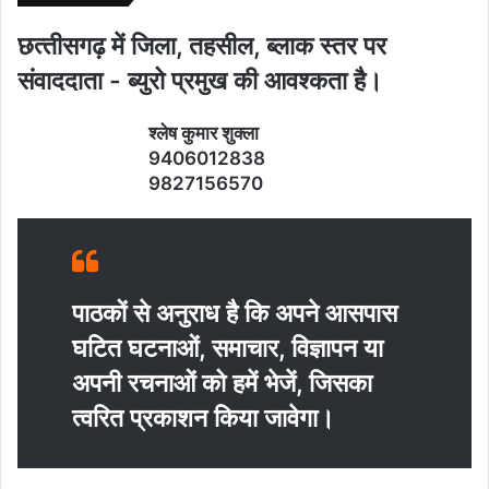
छत्‍तीसगढ़ में जिला, तहसील, ब्‍लाक स्‍तर पर
संवाददाता - ब्‍युरो प्रमुख की आवश्‍कता है।
श्‍लेष कुमार शुक्‍ला
9406012838
9827156570
पाठकों से अनुराध है कि अपने आसपास
घटित घटनाओं, समाचार, विज्ञापन या
अपनी रचनाओं को हमें भेजें, जिसका
त्‍वरित प्रकाशन किया जावेगा।