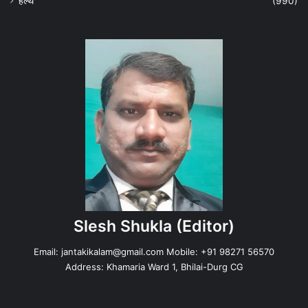
हेल्‍थ
(990)
Slesh Shukla
(Editor)
Email:
jantakikalam@gmail.com
Mobile: +91 98271 56570
Address: Khamaria Ward 1, Bhilai-Durg CG