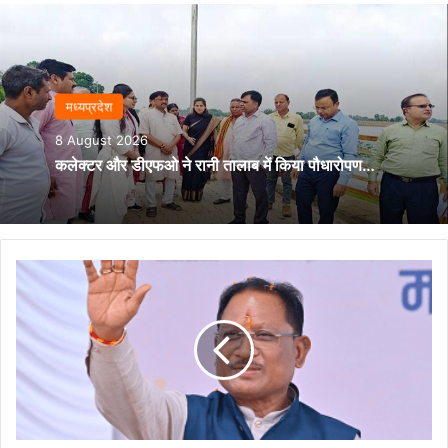
मध्यप्रदेश
8 August 2026
कलेक्टर और डीएफओ ने रानी तालाब में किया पौधारोपण…
मुख्यमंत्री
विष्णुदेव
साय
के
नेतृत्व
में
सड़क
अधोसंरचना
को