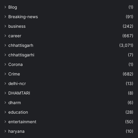
Blog
(1)
Breaking-news
(91)
business
(242)
career
(667)
chhattisgarh
(3,071)
chhattisgarhi
(7)
Corona
(1)
Crime
(682)
delhi-ncr
(13)
DHAMTARI
(8)
dharm
(6)
education
(28)
entertainment
(50)
haryana
(10)