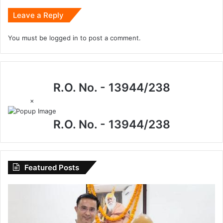
Leave a Reply
You must be
logged in
to post a comment.
R.O. No. - 13944/238
×
R.O. No. - 13944/238
Featured Posts
I.P.
मिश्रा
के
जन्मदिन