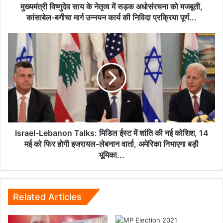
मजबूती,
मुख्यमंत्री विष्णुदेव साय के नेतृत्व में सड़क अधोसंरचना को मजबूती,
कांसाबेल-
कांसाबेल-बगीचा मार्ग उन्नयन कार्य की निविदा प्रक्रिया पूर्ण...
बगीचा
मार्ग
Israel-
उन्नयन
Lebanon
कार्य
Talks:
की
मिडिल
निविदा
ईस्ट
प्रक्रिया
में
पूर्ण...
शांति
की
नई
कोशिश,
Israel-Lebanon Talks: मिडिल ईस्ट में शांति की नई कोशिश, 14
14
मई को फिर होगी इजरायल-लेबनान वार्ता, अमेरिका निभाएगा बड़ी
मई
भूमिका...
को
फिर
होगी
इजरायल-
Related Articles
लेबनान
वार्ता,