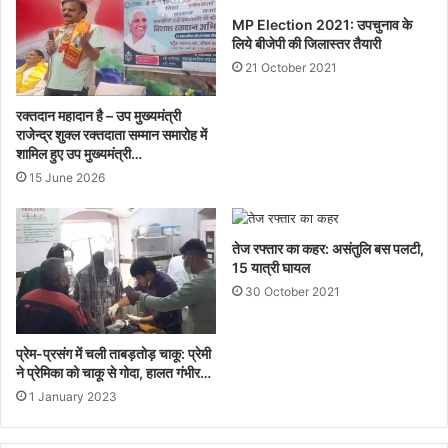
अमेरिका
MP Election 2021: उपचुनाव के
निभाएगा
लिये बीजेपी की जिलास्‍तर तैयारी
बड़ी
भूमिका...
21 October 2021
रक्तदान महादान है – उप मुख्यमंत्री
राजेन्द्र शुक्ल रक्तदाता सम्मान समारोह में
शामिल हुए उप मुख्यमंत्री…
15 June 2026
तेज रफ्तार का कहर: असंतुलि बस पलटी,
15 यात्री घायल
30 October 2021
प्रेम-प्रसंग में चली ताबड़तोड़ चाकू: प्रेमी
ने प्रेमिका को चाकू से गोदा, हालत गंभीर…
1 January 2023