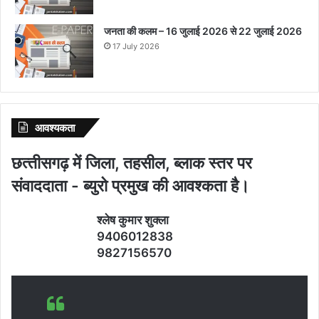
जनता की कलम – 16 जुलाई 2026 से 22 जुलाई 2026
17 July 2026
आवश्‍यकता
छत्‍तीसगढ़ में जिला, तहसील, ब्‍लाक स्‍तर पर
संवाददाता - ब्‍युरो प्रमुख की आवश्‍कता है।
श्‍लेष कुमार शुक्‍ला
9406012838
9827156570