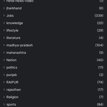
Hindi-news-video
(1)
jharkhand
(6)
Jobs
(339)
knowledge
(20)
lifestyle
(29)
literature
(4)
madhya-pradesh
(104)
maharashtra
(5)
Nation
(40)
politics
(11)
punjab
(2)
RAIPUR
(74)
rajasthan
(17)
Religion
(7)
sports
(84)