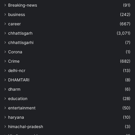
Breaking-news
(91)
business
(242)
career
(667)
chhattisgarh
(3,071)
chhattisgarhi
(7)
Corona
(1)
Crime
(682)
delhi-ncr
(13)
DHAMTARI
(8)
dharm
(6)
education
(28)
entertainment
(50)
haryana
(10)
himachal-pradesh
(3)