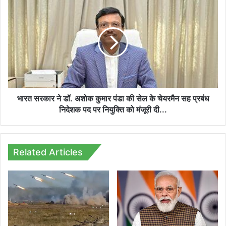
निर्माण
भारत
कार्य
सरकार
शुरू,
ने
उप
डॉ.
मुख्यमंत्री
अशोक
ने
कुमार
किया
पंडा
निरीक्षण...
की
सेल
के
भारत सरकार ने डॉ. अशोक कुमार पंडा की सेल के चेयरमैन सह प्रबंध
चेयरमैन
निदेशक पद पर नियुक्ति को मंजूरी दी...
सह
प्रबंध
निदेशक
पद
Related Articles
पर
नियुक्ति
को
मंजूरी
दी...