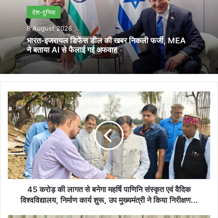
देश-दुनिया
8 August 2026
भारत-इजरायल डिफेंस डील की खबर निकली फर्जी, MEA
ने बताया AI से फैलाई गई अफवाह
45
करोड़
की
लागत
से
बनेगा
महर्षि
पाणिनि
संस्कृत
एवं
45 करोड़ की लागत से बनेगा महर्षि पाणिनि संस्कृत एवं वैदिक
वैदिक
विश्वविद्यालय, निर्माण कार्य शुरू, उप मुख्यमंत्री ने किया निरीक्षण...
विश्वविद्यालय,