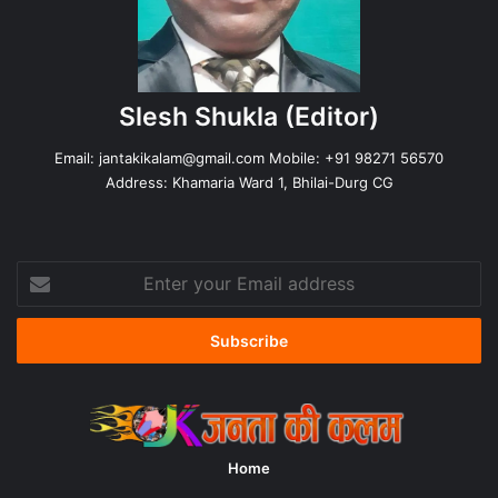
Slesh Shukla
(Editor)
Email:
jantakikalam@gmail.com
Mobile: +91 98271 56570
Address: Khamaria Ward 1, Bhilai-Durg CG
Enter
your
Email
address
Home