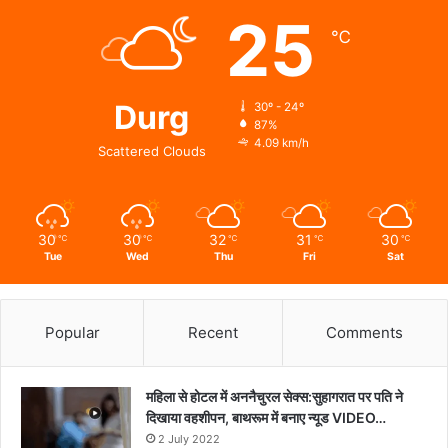
एवं
25
विधिक
℃
जागरूकता
का
संगम
Durg
30º - 24º
87%
4.09 km/h
Scattered Clouds
30
30
32
31
30
℃
℃
℃
℃
℃
Tue
Wed
Thu
Fri
Sat
Popular
Recent
Comments
महिला से होटल में अननैचुरल सेक्स:सुहागरात पर पति ने
दिखाया वहशीपन, बाथरूम में बनाए न्यूड VIDEO…
2 July 2022