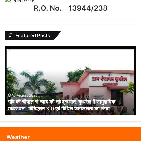
R.O. No. - 13944/238
Featured Posts
गाँव
की
चौपाल
से
न्याय
की
नई
शुरुआत:
10 August 2026
गाँव की चौपाल से न्याय की नई शुरुआत: कुथरेल में सामुदायिक
कुथरेल
मध्यस्थता, मीडिएशन 3.0 एवं विधिक जागरूकता का संगम
में
सामुदायिक
मध्यस्थता,
मीडिएशन
3.0
Weather