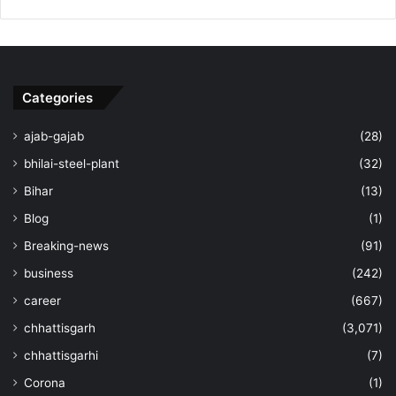
Categories
ajab-gajab
(28)
bhilai-steel-plant
(32)
Bihar
(13)
Blog
(1)
Breaking-news
(91)
business
(242)
career
(667)
chhattisgarh
(3,071)
chhattisgarhi
(7)
Corona
(1)