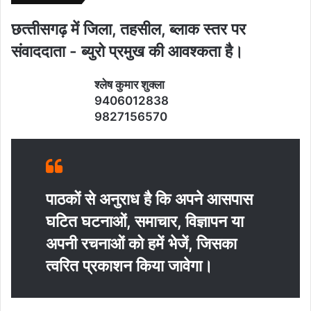
छत्‍तीसगढ़ में जिला, तहसील, ब्‍लाक स्‍तर पर
संवाददाता - ब्‍युरो प्रमुख की आवश्‍कता है।
श्‍लेष कुमार शुक्‍ला
9406012838
9827156570
पाठकों से अनुराध है कि अपने आसपास
घटित घटनाओं, समाचार, विज्ञापन या
अपनी रचनाओं को हमें भेजें, जिसका
त्‍वरित प्रकाशन किया जावेगा।