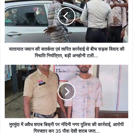
की
सतर्कता
एवं
त्वरित
कार्रवाई
से
बीच
सड़क
यातायात जवान की सतर्कता एवं त्वरित कार्रवाई से बीच सड़क विवाद की
विवाद
स्थिति नियंत्रित, बड़ी अनहोनी टली...
की
स्थिति
मुरमुंदा
नियंत्रित,
में
बड़ी
अवैध
अनहोनी
शराब
टली...
बिक्री
पर
नंदिनी
नगर
पुलिस
की
मुरमुंदा में अवैध शराब बिक्री पर नंदिनी नगर पुलिस की कार्रवाई, आरोपी
कार्रवाई,
गिरफ्तार कर 35 पौवा देशी शराब जप्त...