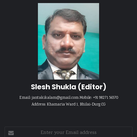
Slesh Shukla
(Editor)
Email:
jantakikalam@gmail.com
Mobile: +91 98271 56570
Address: Khamaria Ward 1, Bhilai-Durg CG
Enter
your