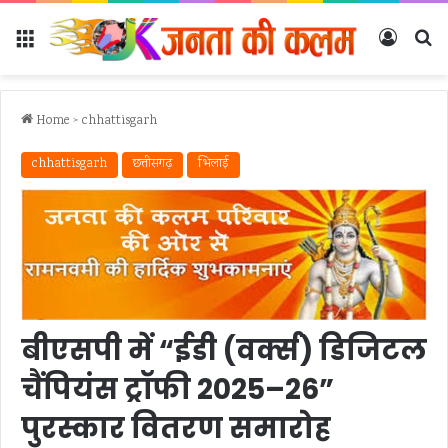
Menu
Log In
Se
Home
>
chhattisgarh
chhattisgarh
छत्तीसगढ़
भिलाई
बीएसपी में “ईडी (वर्क्स) डिजिटल
चैंपियंस ट्रॉफी 2025–26”
पुरस्कार वितरण समारोह