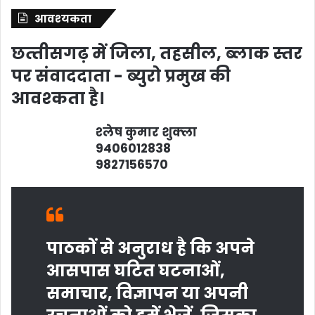
आवश्‍यकता
छत्‍तीसगढ़ में जिला, तहसील, ब्‍लाक स्‍तर
पर संवाददाता - ब्‍युरो प्रमुख की
आवश्‍कता है।
श्‍लेष कुमार शुक्‍ला
9406012838
9827156570
पाठकों से अनुराध है कि अपने
आसपास घटित घटनाओं,
समाचार, विज्ञापन या अपनी