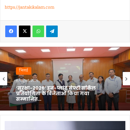
https://jantakikalam.com
Facebook
X
WhatsApp
Telegram
भिलाई
6 August 2026
बीएमडीसी, सेक्टर-7 में ‘मिशन लक्ष्मी’ के तहत
स्वास्थ्य परीक्षण शिविर का आयोजन…
Coal
India