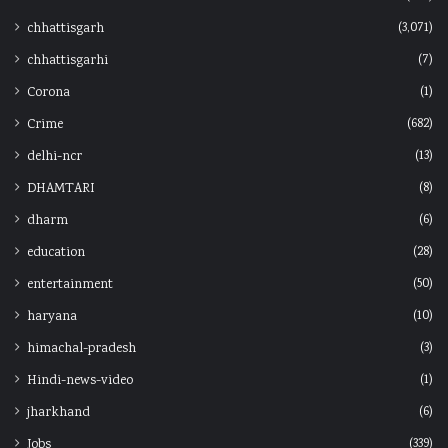
(3,071)
chhattisgarh
(7)
chhattisgarhi
(1)
Corona
(682)
Crime
(13)
delhi-ncr
(8)
DHAMTARI
(6)
dharm
(28)
education
(50)
entertainment
(10)
haryana
(3)
himachal-pradesh
(1)
Hindi-news-video
(6)
jharkhand
(339)
Jobs