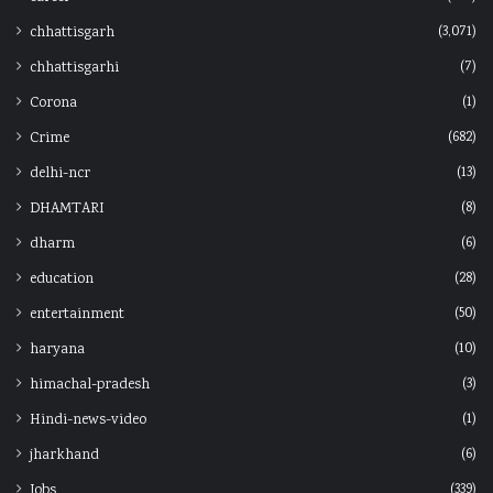
(3,071)
chhattisgarh
(7)
chhattisgarhi
(1)
Corona
(682)
Crime
(13)
delhi-ncr
(8)
DHAMTARI
(6)
dharm
(28)
education
(50)
entertainment
(10)
haryana
(3)
himachal-pradesh
(1)
Hindi-news-video
(6)
jharkhand
(339)
Jobs