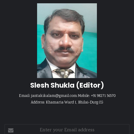
Slesh Shukla
(Editor)
Email:
jantakikalam@gmail.com
Mobile: +91 98271 56570
Address: Khamaria Ward 1, Bhilai-Durg CG
Enter
your