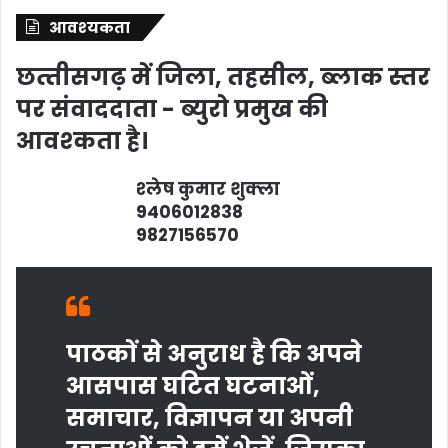
आवश्‍यकता
छत्‍तीसगढ़ में जिला, तहसील, ब्‍लाक स्‍तर
पर संवाददाता - ब्‍युरो प्रमुख की
आवश्‍कता है।
श्‍लेष कुमार शुक्‍ला
9406012838
9827156570
पाठकों से अनुराध है कि अपने
आसपास घटित घटनाओं,
समाचार, विज्ञापन या अपनी