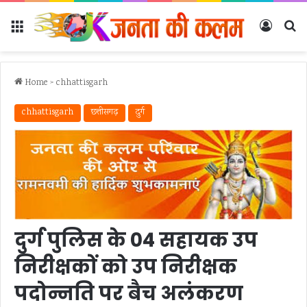
Menu
Log In
Se
Home
>
chhattisgarh
chhattisgarh
छत्तीसगढ़
दुर्ग
दुर्ग पुलिस के 04 सहायक उप
निरीक्षकों को उप निरीक्षक
पदोन्नति पर बैच अलंकरण