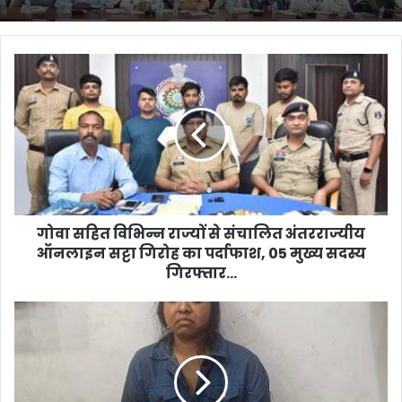
गोवा
सहित
विभिन्न
राज्यों
से
संचालित
अंतरराज्यीय
ऑनलाइन
सट्टा
गिरोह
गोवा सहित विभिन्न राज्यों से संचालित अंतरराज्यीय
का
ऑनलाइन सट्टा गिरोह का पर्दाफाश, 05 मुख्य सदस्य
पर्दाफाश,
गिरफ्तार...
05
मुख्य
डबल
सदस्य
मर्डर
गिरफ्तार...
केस:
घर
में