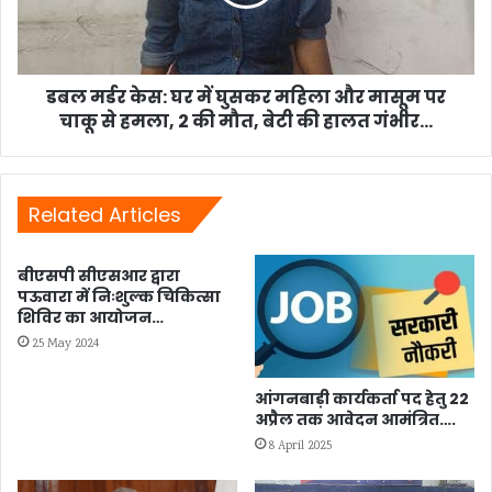
घुसकर
महिला
और
मासूम
पर
डबल मर्डर केस: घर में घुसकर महिला और मासूम पर
चाकू
चाकू से हमला, 2 की मौत, बेटी की हालत गंभीर...
से
हमला,
2
की
Related Articles
मौत,
बेटी
बीएसपी सीएसआर द्वारा
की
पऊवारा में निःशुल्क चिकित्सा
हालत
शिविर का आयोजन…
गंभीर...
25 May 2024
आंगनबाड़ी कार्यकर्ता पद हेतु 22
अप्रैल तक आवेदन आमंत्रित….
8 April 2025