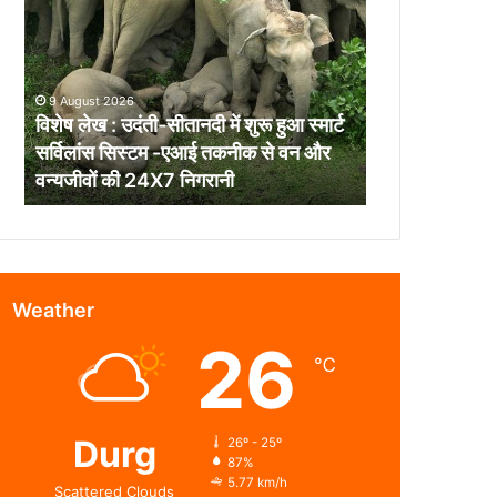
:
उदंती-
सीतानदी
में
9 August 2026
शुरू
विशेष लेख : उदंती-सीतानदी में शुरू हुआ स्मार्ट
हुआ
सर्विलांस सिस्टम -एआई तकनीक से वन और
स्मार्ट
वन्यजीवों की 24X7 निगरानी
सर्विलांस
सिस्टम
-एआई
तकनीक
से
वन
Weather
और
26
वन्यजीवों
℃
की
24X7
निगरानी
Durg
26º - 25º
87%
5.77 km/h
Scattered Clouds