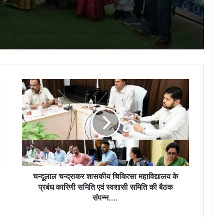
दुर्ग में खूनी रंजिश का अंत: युवक की बेरहमी से हत्या,
12 घंटे में एक ही परिवार के 6 आरोपी गिरफ्तार…
ऑपरेशन विश्वास का बड़ा असर: दुर्ग पुलिस का
जिलेभर में एक्शन, अड्डेबाजी और शराबखोरी पर
चला डंडा, 114 लोगों पर कार्रवाई…
चन्दूलाल
ऑपरेशन विश्वास का बड़ा एक्शन: दुर्ग पुलिस ने 4
चन्द्राकर
दिन में 14 शराब तस्करों को दबोचा, 392 पौवा
शासकीय
शराब और 3 बाइक जब्त…
चिकित्सा
महाविद्यालय
के
डॉ. तीजन बाई श्रद्धांजलि समारोह को लेकर दुर्ग
प्रबंध
पुलिस ने जारी किया डायवर्जन प्लान, इन वैकल्पिक
मार्गों से पहुंचे गनियारी…
कारिणी
समिति
एवं
चन्दूलाल चन्द्राकर शासकीय चिकित्सा महाविद्यालय के
स्वशासी
प्रबंध कारिणी समिति एवं स्वशासी समिति की बैठक
समिति
संपन्न....
की
बैठक