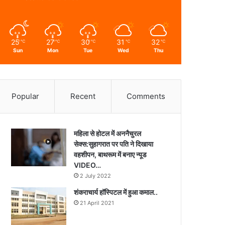
25
27
30
31
32
℃
℃
℃
℃
℃
Sun
Mon
Tue
Wed
Thu
Popular
Recent
Comments
महिला से होटल में अननैचुरल
सेक्स:सुहागरात पर पति ने दिखाया
वहशीपन, बाथरूम में बनाए न्यूड
VIDEO…
2 July 2022
शंकराचार्य हॉस्पिटल में हुआ कमाल..
21 April 2021