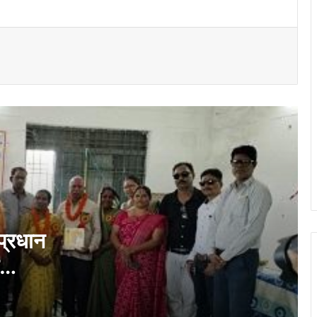
कलाम जी के विचार देश के युवाओं के लिए प्रेरणा
स्रोत हैं – विधायक ललित चंद्राकर…
भिलाई के उद्योगों की समस्याओं पर निगम आयुक्त का
फोकस, उद्योग चैंबर के प्रतिनिधिमंडल से की अहम
चर्चा…
भिलाई इस्पात संयंत्र द्वारा दुर्ग जिले के गोढ़ी एवं
खोपली गांवों में निःशुल्क चिकित्सा शिविर आयोजित…
बीएसपी की माइन सेफ्टी मैनेजमेंट प्लान कार्यशाला का
शुभारंभ, खदानों में सुरक्षा संस्कृति को मिलेगा नया
आयाम…
 प्रधान
ई…
CM विष्णुदेव साय अमलीपदर रथयात्रा में हुए
शामिल, बाल्टीजोर नाले पर पुल का ऐलान; महतारी
वंदन और बिजली बिल योजना पर भी दी बड़ी
सौगात…