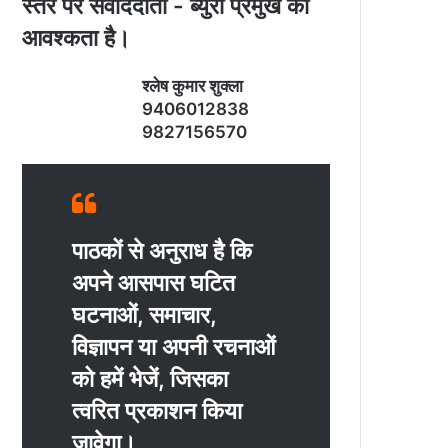
स्‍तर पर संवाददाता - ब्‍युरो प्रमुख की
आवश्‍कता है।
श्‍लेष कुमार शुक्‍ला
9406012838
9827156570
पाठकों से अनुराध है कि
अपने आसपास घटित
घटनाओं, समाचार,
विज्ञापन या अपनी रचनाओं
को हमें भेजें, जिसका
त्‍वरित प्रकाशन किया
जावेगा।