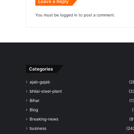
Leave a Reply
You must be
logged in
to post a comment.
Categories
ajab-gajab
(2
bhilai-steel-plant
(3
Bihar
(1
Blog
(
Breaking-news
(9
business
(24