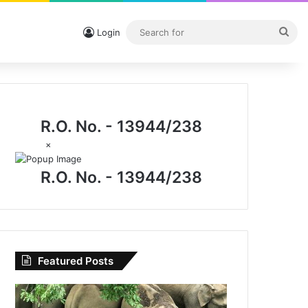
Sea
Login
for
R.O. No. - 13944/238
×
R.O. No. - 13944/238
Featured Posts
विशेष
लेख