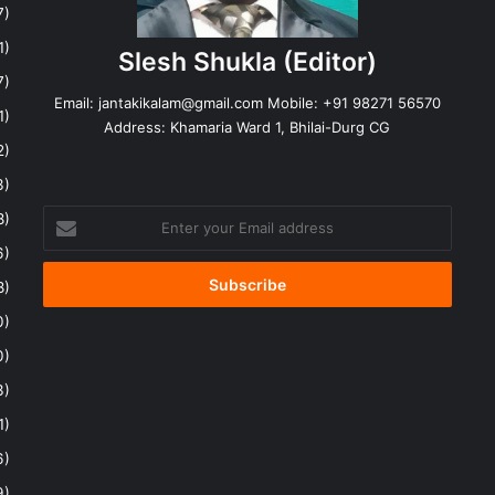
7)
1)
Slesh Shukla
(Editor)
7)
Email:
jantakikalam@gmail.com
Mobile: +91 98271 56570
1)
Address: Khamaria Ward 1, Bhilai-Durg CG
2)
3)
Enter
8)
your
6)
Email
address
8)
0)
0)
3)
1)
6)
9)