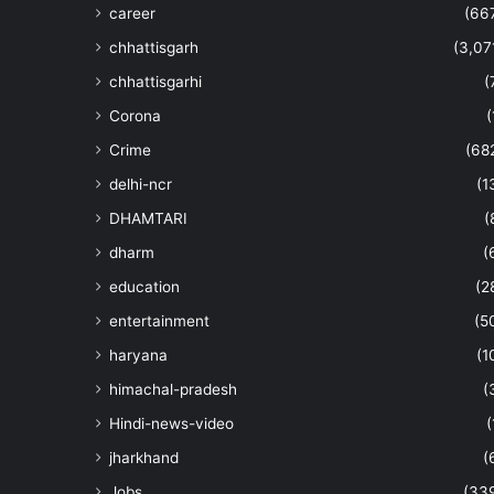
career
(66
chhattisgarh
(3,07
chhattisgarhi
(
Corona
(
Crime
(68
delhi-ncr
(1
DHAMTARI
(
dharm
(
education
(2
entertainment
(5
haryana
(1
himachal-pradesh
(
Hindi-news-video
(
jharkhand
(
Jobs
(33