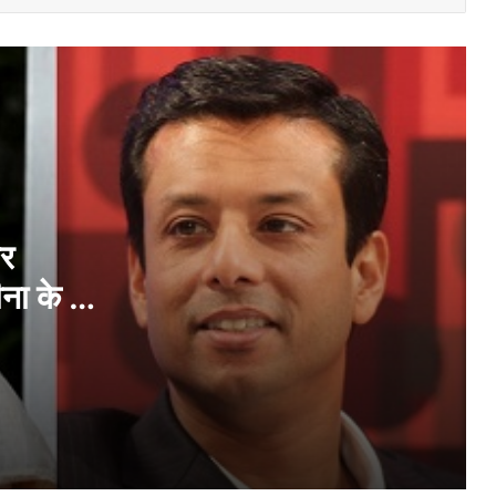
‘ईरान नहीं चाहता हमला, अब परमाणु समझौते पर
फैसला लेने का समय’, डोनाल्ड ट्रंप का बड़ा बयान
सत्ता से बेदखल होने के बाद पहली बार दुनिया के
सामने आएंगी शेख हसीना, बताएंगी आगे का प्लान!
ईरान पर नए हमले की तैयारी कर रहा है अमेरिका?
WSJ की रिपोर्ट में किया गया बड़ा दावा…
और
ा के बेटे
अमेरिका-ईरान की जंग में अबतक कितने भारतीयों ने
गंवाई जान? सरकार ने बताया हर देश का आंकड़ा;
देखें लिस्ट
रूस ने यूक्रेन की राजधानी कीव समेत कई शहरों को
दहलाया, मिसाइलों से किया हमला, जेलेंस्की ने पहले
ही जताया था डर
‘कोई तय नहीं करेगा कि अमेरिका क्या बेचेगा’, F-35