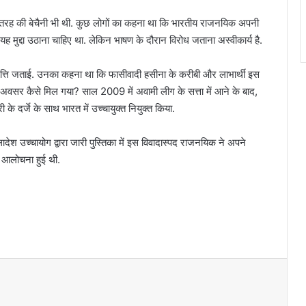
में एक तरह की बेचैनी भी थी. कुछ लोगों का कहना था कि भारतीय राजनयिक अपनी
यह मुद्दा उठाना चाहिए था. लेकिन भाषण के दौरान विरोध जताना अस्वीकार्य है.
आपत्ति जताई. उनका कहना था कि फासीवादी हसीना के करीबी और लाभार्थी इस
अवसर कैसे मिल गया? साल 2009 में अवामी लीग के सत्ता में आने के बाद,
के दर्जे के साथ भारत में उच्चायुक्त नियुक्त किया.
ादेश उच्चायोग द्वारा जारी पुस्तिका में इस विवादास्पद राजनयिक ने अपने
े आलोचना हुई थी.
‘बांग्लादेश, भारत के लिए एक और पाकिस्तान बन गया
है’, शेख हसीना के बेटे सजीब वाजेद ने दी चेतावनी
बौद्ध धर्म की प्रथाओं पर प्रतिबंध का विरोध पड़ा
भारी, चीन ने तिब्बती अफसर को दी सख्त सजा