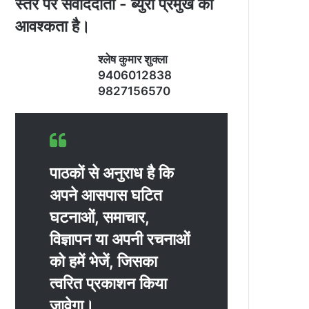
स्‍तर पर संवाददाता - ब्‍युरो प्रमुख की
आवश्‍कता है।
श्‍लेष कुमार शुक्‍ला
9406012838
9827156570
पाठकों से अनुराध है कि
अपने आसपास घटित
घटनाओं, समाचार,
विज्ञापन या अपनी रचनाओं
को हमें भेजें, जिसका
त्‍वरित प्रकाशन किया
जावेगा।