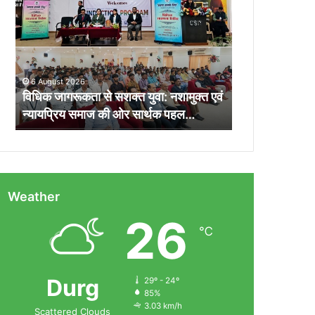
से
सशक्त
युवा:
नशामुक्त
एवं
6 August 2026
न्यायप्रिय
विधिक जागरूकता से सशक्त युवा: नशामुक्त एवं
समाज
न्यायप्रिय समाज की ओर सार्थक पहल…
की
ओर
सार्थक
पहल…
Weather
26
℃
Durg
29º - 24º
85%
3.03 km/h
Scattered Clouds