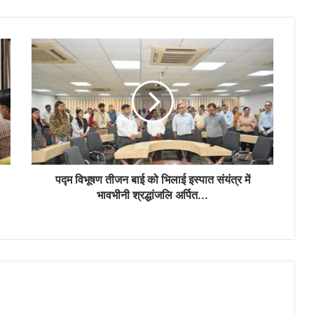
डील पर ट्रंप ने नेतन्याहू को दिया जवाब
पद्म
सऊदी से न्यूक्लियर डील पर ट्रंप की नई शर्त, बोले-
विभूषण
पहले इजरायल से रिश्ते सुधारो, तभी मिलेगी मंजूरी…
तीजन
बाई
को
भिलाई
होर्मुज को लेकर बढ़ी तकरार, ईरान का कंट्रोल नहीं
इस्पात
होने देंगे, यह बहुत खतरनाक होगा-मार्को रुबियो…
संयंत्र
में
भावभीनी
पद्म विभूषण तीजन बाई को भिलाई इस्पात संयंत्र में
श्रद्धांजलि
भावभीनी श्रद्धांजलि अर्पित...
अर्पित...