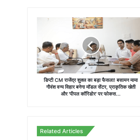
डिप्टी
CM
राजेंद्र
शुक्ल
का
बड़ा
फैसला!
बसामन
मामा
गौवंश
डिप्टी CM राजेंद्र शुक्ल का बड़ा फैसला! बसामन मामा
वन्य
गौवंश वन्य विहार बनेगा मॉडल सेंटर, प्राकृतिक खेती
विहार
और 'पीपल कॉरिडोर' पर फोकस...
बनेगा
मॉडल
सेंटर,
प्राकृतिक
खेती
Related Articles
और
'पीपल