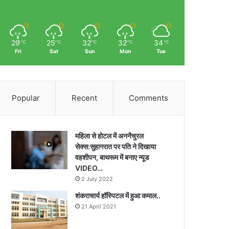
29
25
32
32
34
℃
℃
℃
℃
℃
Fri
Sat
Sun
Mon
Tue
Popular
Recent
Comments
महिला से होटल में अननैचुरल
सेक्स:सुहागरात पर पति ने दिखाया
वहशीपन, बाथरूम में बनाए न्यूड
VIDEO…
2 July 2022
शंकराचार्य हॉस्पिटल में हुआ कमाल..
21 April 2021