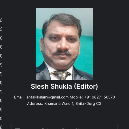
8)
2)
3)
1)
1)
2)
7)
1)
Slesh Shukla
(Editor)
7)
Email:
jantakikalam@gmail.com
Mobile: +91 98271 56570
1)
Address: Khamaria Ward 1, Bhilai-Durg CG
2)
3)
Enter
8)