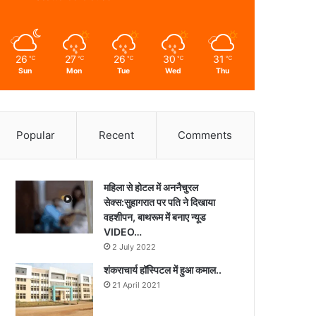
26
27
26
30
31
℃
℃
℃
℃
℃
Sun
Mon
Tue
Wed
Thu
Popular
Recent
Comments
महिला से होटल में अननैचुरल
सेक्स:सुहागरात पर पति ने दिखाया
वहशीपन, बाथरूम में बनाए न्यूड
VIDEO…
2 July 2022
शंकराचार्य हॉस्पिटल में हुआ कमाल..
21 April 2021