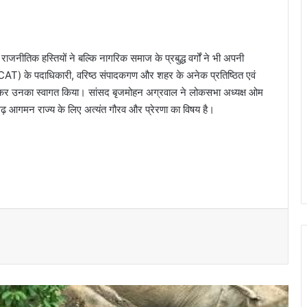
ाजनीतिक हस्तियों ने बल्कि नागरिक समाज के प्रबुद्ध वर्गों ने भी अपनी
(CAT) के पदाधिकारी, वरिष्ठ संपादकगण और शहर के अनेक प्रतिष्ठित एवं
ेंट कर उनका स्वागत किया। सांसद बृजमोहन अग्रवाल ने लोकसभा अध्यक्ष ओम
गढ़ आगमन राज्य के लिए अत्यंत गौरव और प्रेरणा का विषय है।
विशेष लेख : उदंती-सीतानदी में शुरू हुआ स्मार्ट
सर्विलांस सिस्टम -एआई तकनीक से वन और
वन्यजीवों की 24X7 निगरानी
रायपुर को राजधानी के अनुरूप सुंदर और विकसित
बनाना हमारी सर्वोच्च प्राथमिकता: सांसद बृजमोहन
अग्रवाल
सेन समाज सनातन परंपराओं और सामाजिक समरसता
का मजबूत आधार : मुख्यमंत्री विष्णु देव साय…