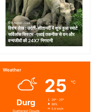
:
उदंती-
सीतानदी
में
9 August 2026
शुरू
विशेष लेख : उदंती-सीतानदी में शुरू हुआ स्मार्ट
हुआ
सर्विलांस सिस्टम -एआई तकनीक से वन और
स्मार्ट
वन्यजीवों की 24X7 निगरानी
सर्विलांस
सिस्टम
-एआई
तकनीक
से
वन
Weather
और
25
वन्यजीवों
℃
की
24X7
निगरानी
Durg
26º - 25º
88%
5.4 km/h
Scattered Clouds