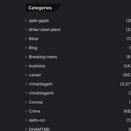
Categories
ajab-gajab
(2
bhilai-steel-plant
(3
Bihar
(1
Blog
(
Breaking-news
(9
business
(24
career
(66
chhattisgarh
(3,07
chhattisgarhi
(
Corona
(
Crime
(68
delhi-ncr
(1
DHAMTARI
(