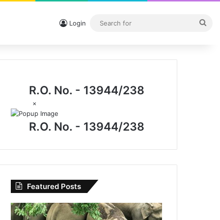
Sea
Login
for
R.O. No. - 13944/238
×
R.O. No. - 13944/238
Featured Posts
विशेष
लेख