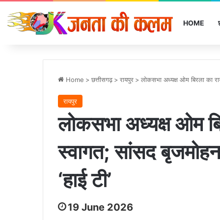
HOME
Home
>
छत्तीसगढ़
>
रायपुर
>
लोकसभा अध्यक्ष ओम बिरला का रायप
रायपुर
लोकसभा अध्यक्ष ओम बिर
स्वागत; सांसद बृजमोह
‘हाई टी’
19 June 2026