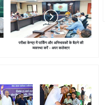
जागरूक हो रहे छत्तीसगढ़ के नागरिक: राष्ट्रीय
केन्द्र
उपभोक्ता हेल्पलाइन पर शिकायतें 20,000 के पार,
में
100% मामलों का हुआ सफल निवारण – बृजमोहन
पार्किंग
अग्रवाल
और
अभिभावकों
राजधानी की सुरक्षा और चाक-चौबंद कानून-व्यवस्था
के
के लिए सांसद बृजमोहन अग्रवाल ने मुख्यमंत्री एवं
गृहमंत्री को लिखा पत्र
बैठने
की
व्यवस्था
परीक्षा केन्द्र में पार्किंग और अभिभावकों के बैठने की
करें
व्यवस्था करें - अपर कलेक्टर
-
अपर
कलेक्टर