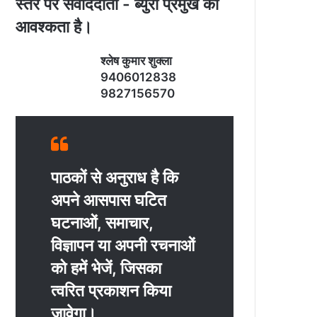
स्‍तर पर संवाददाता - ब्‍युरो प्रमुख की
आवश्‍कता है।
श्‍लेष कुमार शुक्‍ला
9406012838
9827156570
पाठकों से अनुराध है कि
अपने आसपास घटित
घटनाओं, समाचार,
विज्ञापन या अपनी रचनाओं
को हमें भेजें, जिसका
त्‍वरित प्रकाशन किया
जावेगा।