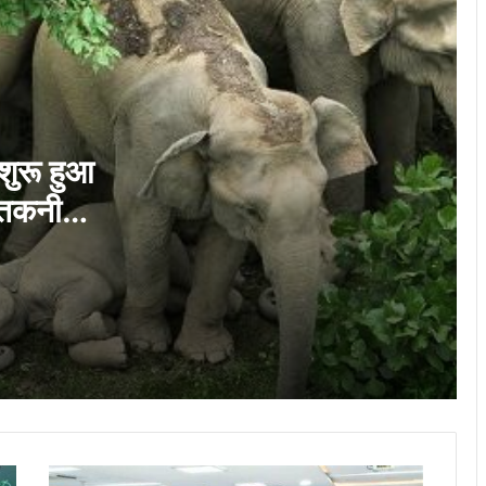
विशेष लेख : नए आशियानों से संवर रही हैं ग्रामीण
नारायणपुर की खुशियाँ
विशेष लेख : ढाई साल की उपलब्धियाँ- छत्तीसगढ़ का
श्रमिक कल्याण के क्षेत्र में नई पहचान…
 शुरू हुआ
ई तकनीक
लोकसभा में गूंजा खाद की किल्लत का मुद्दा: बृजमोहन
अग्रवाल के सवाल पर सरकार ने बताया- देश में 42
 निगरानी
लाख टन सल्फर की उपलब्धता सुनिश्चित
कोसा की चमक अब वैश्विक बाजार तक : मुख्यमंत्री
ने लॉन्च किया छत्तीसगढ़ का प्रीमियम हैंडलूम ब्रांड
‘कोशल फैब’
CG News: मेदांता अस्पताल पहुंचे सांसद बृजमोहन
अग्रवाल, BJP प्रदेश अध्यक्ष किरण सिंह देव से
जाना हालचाल
परीक्षा