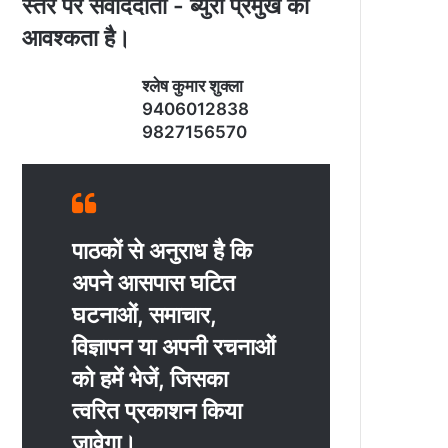
स्‍तर पर संवाददाता - ब्‍युरो प्रमुख की
आवश्‍कता है।
श्‍लेष कुमार शुक्‍ला
9406012838
9827156570
पाठकों से अनुराध है कि
अपने आसपास घटित
घटनाओं, समाचार,
विज्ञापन या अपनी रचनाओं
को हमें भेजें, जिसका
त्‍वरित प्रकाशन किया
जावेगा।