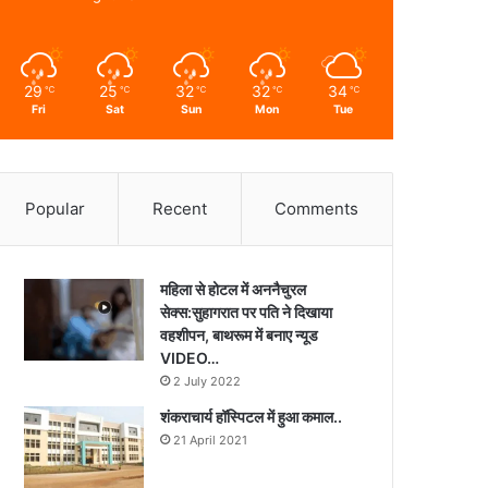
29
25
32
32
34
℃
℃
℃
℃
℃
Fri
Sat
Sun
Mon
Tue
Popular
Recent
Comments
महिला से होटल में अननैचुरल
सेक्स:सुहागरात पर पति ने दिखाया
वहशीपन, बाथरूम में बनाए न्यूड
VIDEO…
2 July 2022
शंकराचार्य हॉस्पिटल में हुआ कमाल..
21 April 2021