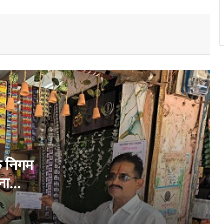
‘सुरक्षा-2026’ इन-प्लांट सेफ्टी सर्किल प्रतियोगिता
के विजेताओं किया गया सम्मानित…
बीएमडीसी, सेक्टर-7 में ‘मिशन लक्ष्मी’ के तहत
स्वास्थ्य परीक्षण शिविर का आयोजन…
नेहरू आर्ट गैलरी में छायाकार हिमांशु वर्मा की एकल
छायाचित्र प्रदर्शनी का शुभारंभ 6 अगस्त को…
सियान सदन भिलाई नगर में प्रेमचंद जयंती पर जन
संस्कृति मंच दुर्ग-भिलाई इकाई की विचार गोष्ठी
सम्पन्न…
फ निगम
ना
नगर पुलिस अधीक्षक, सांसद विजय बघेल ने किया,10
करोड़ नशा मुक्ति प्रतिज्ञा महाअभियान का शुभारंभ