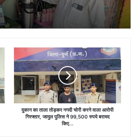
कार्यस्थल सुरक्षा एवं उत्कृष्ट हाउसकीपिंग के लिए
संविदा कर्मियों को प्रदान किया गया ‘सुरक्षा सजगता
पुरस्कार
आईआईटी भिलाई के शोधकर्ताओं ने अपशिष्ट PET
प्लास्टिक को पुनः उपयोग योग्य एवं भविष्य की 3D
प्रिंटिंग के लिए संभावित सामग्री में बदला
दुकान
सेल-भिलाई स्टील प्लांट द्वारा भूमि लीज के रिन्यूअल
का
हेतु नई पॉलिसी के अंतर्गत एप्लीकेशन आमंत्रित…
ताला
तोड़कर
नगदी
चोरी
सिंटर प्लांट-3 में अत्याधुनिक मॉडल विद्युत नियंत्रण
करने
कक्ष का लोकार्पण, डिजिटल एवं सुरक्षित संचालन
व्यवस्था को मिलेगी नई मजबूती
वाला
आरोपी
गिरफ्तार,
दुकान का ताला तोड़कर नगदी चोरी करने वाला आरोपी
जामुल
गिरफ्तार, जामुल पुलिस ने 99,500 रुपये बरामद
पुलिस
किए...
ने
99,500