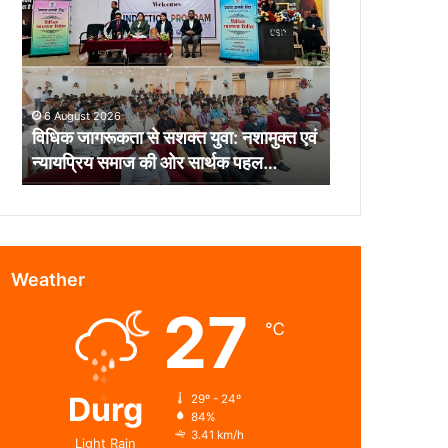
से
सशक्त
युवा:
नशामुक्त
एवं
6 August 2026
न्यायप्रिय
विधिक जागरूकता से सशक्त युवा: नशामुक्त एवं
समाज
न्यायप्रिय समाज की ओर सार्थक पहल…
की
ओर
सार्थक
पहल…
Weather
27
℃
Durg
29º - 24º
84%
3.41 km/h
Light Rain