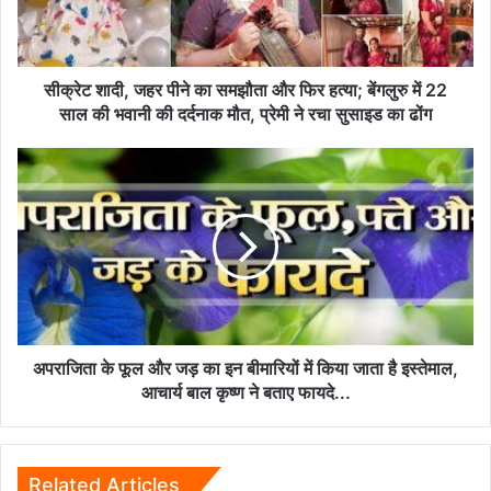
और
फिर
हत्या;
बेंगलुरु
सीक्रेट शादी, जहर पीने का समझौता और फिर हत्या; बेंगलुरु में 22
में
साल की भवानी की दर्दनाक मौत, प्रेमी ने रचा सुसाइड का ढोंग
22
साल
अपराजिता
की
के
भवानी
फूल
की
और
दर्दनाक
जड़
मौत,
का
प्रेमी
इन
ने
बीमारियों
रचा
में
सुसाइड
किया
अपराजिता के फूल और जड़ का इन बीमारियों में किया जाता है इस्तेमाल,
का
जाता
आचार्य बाल कृष्ण ने बताए फायदे...
ढोंग
है
इस्तेमाल,
आचार्य
बाल
Related Articles