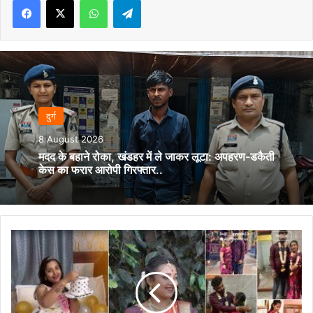
दुर्ग
8 August 2026
मदद के बहाने रोका, खंडहर में ले जाकर लूटा: अपहरण-डकैती
केस का फरार आरोपी गिरफ्तार..
सीक्रेट
शादी,
जहर
पीने
का
समझौता