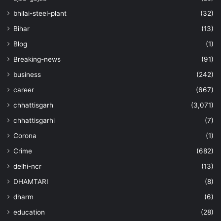
bhilai-steel-plant
(32)
Bihar
(13)
Blog
(1)
Breaking-news
(91)
business
(242)
career
(667)
chhattisgarh
(3,071)
chhattisgarhi
(7)
Corona
(1)
Crime
(682)
delhi-ncr
(13)
DHAMTARI
(8)
dharm
(6)
education
(28)