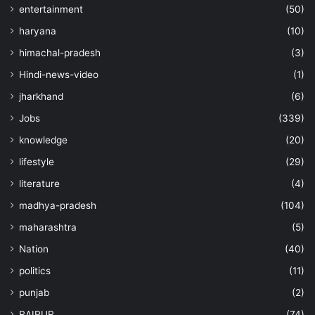
entertainment
(50)
haryana
(10)
himachal-pradesh
(3)
Hindi-news-video
(1)
jharkhand
(6)
Jobs
(339)
knowledge
(20)
lifestyle
(29)
literature
(4)
madhya-pradesh
(104)
maharashtra
(5)
Nation
(40)
politics
(11)
punjab
(2)
RAIPUR
(74)