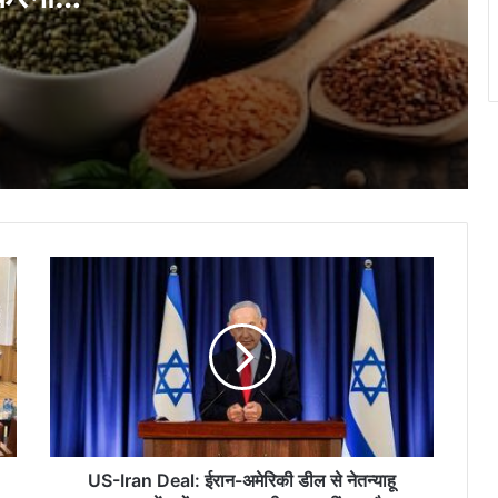
चाहिए? आयुर्वेदिक डॉक्टर ने बताया…
ेवल
रात में सोने से पहले दो कीवी खाने से क्या होता है?
डॉक्टर ने गिनाए फायदे…
हर पैर दर्द एक जैसा नहीं होता, जानें किन लक्षणों में
हार्ट डॉक्टर और कब स्पाइन एक्सपर्ट की पड़ती है
जरूरत?
US-
डेंगू का वैक्सीन कितना असरदार है, जानिए इसके
Iran
फायदे और नुकसान क्या है?
Deal:
ईरान-
अमेरिकी
डील
सेब से कम फायदेमंद नहीं है अमरूद, डॉक्टर बताते हैं
से
क्यों रोज खाना चाहिए…
नेतन्याहू
नाराज,
जानें
US-Iran Deal: ईरान-अमेरिकी डील से नेतन्याहू