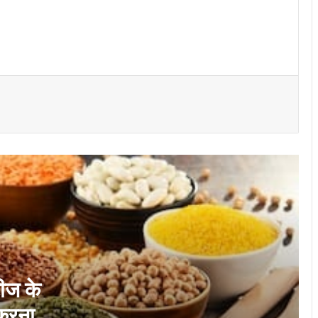
डॉक्टर सलीम ने बताया डायबिटीज के मरीजों को
किन दालों का सेवन करना चाहिए, नहीं बढ़ेगा ब्लड
शुगर लेवल
रोजाना कितने अखरोट खाना चाहिए? जान लें फायदे
और सेवन का सही तरीका…
क्या केला सभी खा सकते हैं, जनरल फिजिशियन और
न्यूरोलॉजिस्ट ने बताया किन लोगों को नहीं खाना
चाहिए?
बहुत ज्यादा चिया सीड्स सेवन करने से सेहत को हो
सकते हैं बड़े नुकसान, यहां जान लें साइड
इफेक्ट्स…
सेहत के लिए बेहद फायदेमंद है दालचीनी, मेथी और
हल्दी का मिश्रण, मिल सकते हैं ये बेनिफिट्स…
ीज के
 करना
सावन के महीने में किन चीजों का सेवन नहीं करना