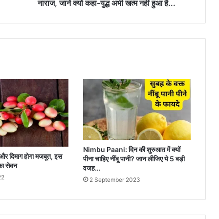
क्यों
नाराज, जानें क्यों कहा-युद्ध अभी खत्म नहीं हुआ है...
कहा-
युद्ध
अभी
खत्म
नहीं
हुआ
है...
Nimbu Paani: दिन की शुरुआत में क्यों
 और दिमाग होगा मजबूत, इस
पीना चाहिए नींबू पानी? जान लीजिए ये 5 बड़ी
का सेवन
वजह…
22
2 September 2023