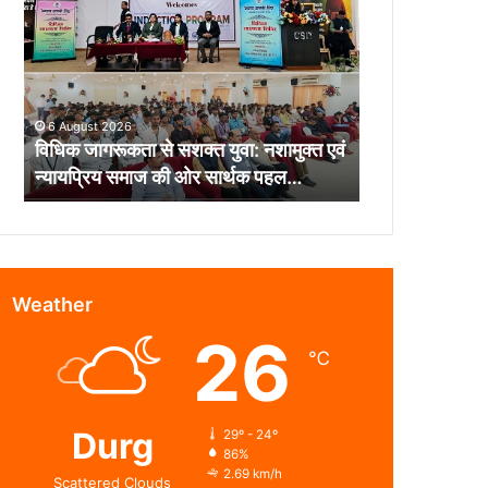
से
सशक्त
युवा:
नशामुक्त
एवं
6 August 2026
न्यायप्रिय
विधिक जागरूकता से सशक्त युवा: नशामुक्त एवं
समाज
न्यायप्रिय समाज की ओर सार्थक पहल…
की
ओर
सार्थक
पहल…
Weather
26
℃
Durg
29º - 24º
86%
2.69 km/h
Scattered Clouds