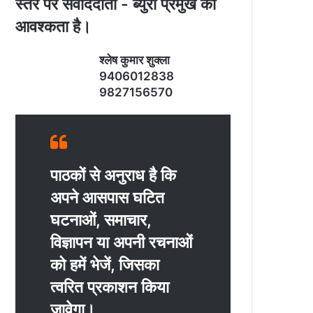
स्‍तर पर संवाददाता - ब्‍युरो प्रमुख की
आवश्‍कता है।
श्‍लेष कुमार शुक्‍ला
9406012838
9827156570
पाठकों से अनुराध है कि
अपने आसपास घटित
घटनाओं, समाचार,
विज्ञापन या अपनी रचनाओं
को हमें भेजें, जिसका
त्‍वरित प्रकाशन किया
जावेगा।