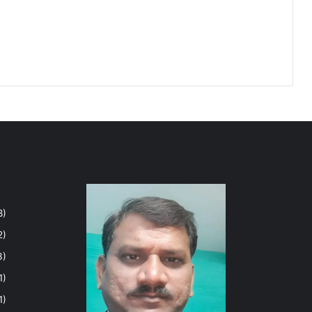
8)
2)
3)
1)
1)