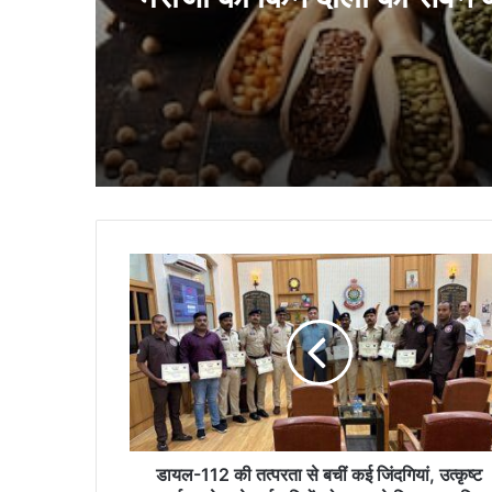
चाहिए, नहीं बढ़ेगा ब्लड शुगर ल
डायल-112
की
तत्परता
से
बचीं
कई
जिंदगियां,
उत्कृष्ट
कार्य
करने
डायल-112 की तत्परता से बचीं कई जिंदगियां, उत्कृष्ट