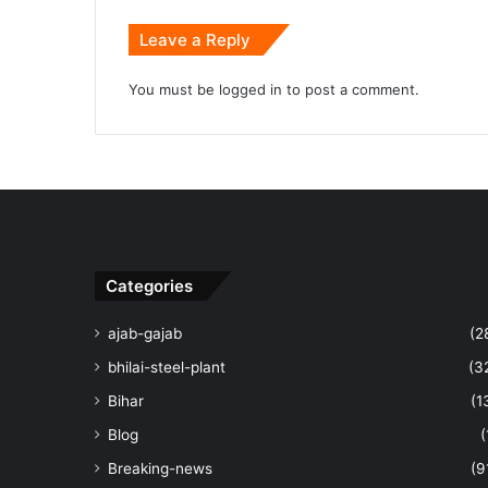
Leave a Reply
You must be
logged in
to post a comment.
Categories
ajab-gajab
(2
bhilai-steel-plant
(3
Bihar
(1
Blog
(
Breaking-news
(9