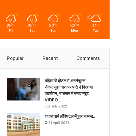
29
25
32
32
34
℃
℃
℃
℃
℃
Fri
Sat
Sun
Mon
Tue
Popular
Recent
Comments
महिला से होटल में अननैचुरल
सेक्स:सुहागरात पर पति ने दिखाया
वहशीपन, बाथरूम में बनाए न्यूड
VIDEO…
2 July 2022
शंकराचार्य हॉस्पिटल में हुआ कमाल..
21 April 2021