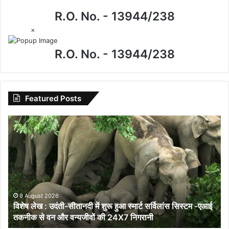
R.O. No. - 13944/238
×
R.O. No. - 13944/238
Featured Posts
विशेष
लेख
:
उदंती-
सीतानदी
में
शुरू
हुआ
9 August 2026
विशेष लेख : उदंती-सीतानदी में शुरू हुआ स्मार्ट सर्विलांस सिस्टम -एआई
स्मार्ट
तकनीक से वन और वन्यजीवों की 24X7 निगरानी
सर्विलांस
सिस्टम