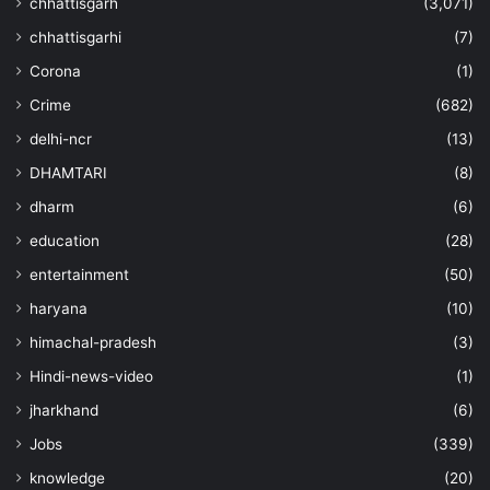
chhattisgarh
(3,071)
chhattisgarhi
(7)
Corona
(1)
Crime
(682)
delhi-ncr
(13)
DHAMTARI
(8)
dharm
(6)
education
(28)
entertainment
(50)
haryana
(10)
himachal-pradesh
(3)
Hindi-news-video
(1)
jharkhand
(6)
Jobs
(339)
knowledge
(20)