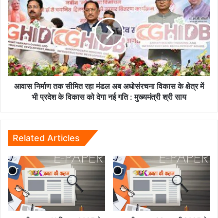
तक
निर्माण
कुल
तक
13
सीमित
आरोपी
रहा
पुलिस
मंडल
गिरफ्त
अब
में
अधोसंरचना
विकास
के
आवास निर्माण तक सीमित रहा मंडल अब अधोसंरचना विकास के क्षेत्र में
क्षेत्र
भी प्रदेश के विकास को देगा नई गति : मुख्यमंत्री श्री साय
में
भी
प्रदेश
के
Related Articles
विकास
को
देगा
नई
गति
:
मुख्यमंत्री
श्री