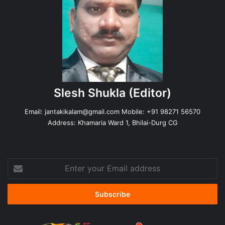
Slesh Shukla
(Editor)
Email:
jantakikalam@gmail.com
Mobile: +91 98271 56570
Address: Khamaria Ward 1, Bhilai-Durg CG
Enter
your
Email
address