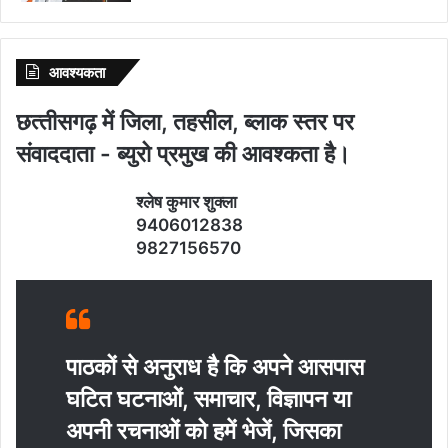
आवश्‍यकता
छत्‍तीसगढ़ में जिला, तहसील, ब्‍लाक स्‍तर पर
संवाददाता - ब्‍युरो प्रमुख की आवश्‍कता है।
श्‍लेष कुमार शुक्‍ला
9406012838
9827156570
पाठकों से अनुराध है कि अपने आसपास
घटित घटनाओं, समाचार, विज्ञापन या
अपनी रचनाओं को हमें भेजें, जिसका