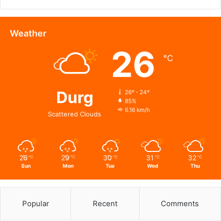
-एआई
तकनीक
से
Weather
वन
26
और
℃
वन्यजीवों
की
24X7
निगरानी
Durg
26º - 24º
85%
6.16 km/h
Scattered Clouds
26
29
30
31
32
℃
℃
℃
℃
℃
Sun
Mon
Tue
Wed
Thu
Popular
Recent
Comments