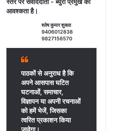
स्‍तर पर संवाददाता - ब्‍युरो प्रमुख की
आवश्‍कता है।
श्‍लेष कुमार शुक्‍ला
9406012838
9827156570
पाठकों से अनुराध है कि
अपने आसपास घटित
घटनाओं, समाचार,
विज्ञापन या अपनी रचनाओं
को हमें भेजें, जिसका
त्‍वरित प्रकाशन किया
जावेगा।