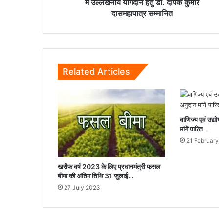
योगदान
में उल्लेखनीय योगदान हेतु डॉ. दीपक कुमार
हेतु
दासमहापात्र सम्मानित
डॉ.
दीपक
कुमार
दासमहापात्र
सम्मानित
Related Articles
वाणिज्य एवं उद्
मांगें पारित….
21 Februar
खरीफ वर्ष 2023 के लिए प्रधानमंत्री फसल
बीमा की अंतिम तिथि 31 जुलाई…
27 July 2023