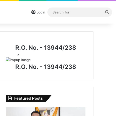
Sea
Login
for
R.O. No. - 13944/238
×
R.O. No. - 13944/238
Featured Posts
I.P.
मिश्रा