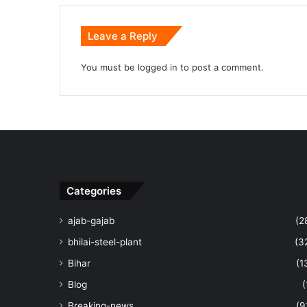
Leave a Reply
You must be
logged in
to post a comment.
Categories
ajab-gajab
(2
bhilai-steel-plant
(3
Bihar
(1
Blog
(
Breaking-news
(9