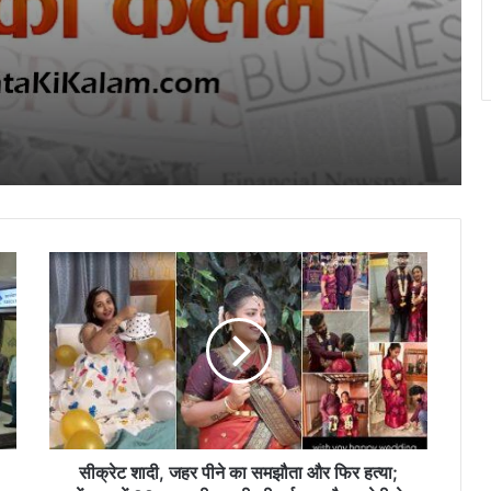
उपभोक्ता हेल्पलाइन पर शिकायतें 20,000 के पार,
100% मामलों का हुआ सफल निवारण – बृजमोहन
अग्रवाल
राजधानी की सुरक्षा और चाक-चौबंद कानून-व्यवस्था
के लिए सांसद बृजमोहन अग्रवाल ने मुख्यमंत्री एवं
गृहमंत्री को लिखा पत्र
मुख्यमंत्री विष्णु देव साय की अध्यक्षता में वन
अधिकार अधिनियम (FRA) एवं पेसा कानून
(PESA) के प्रभावी क्रियान्वयन हेतु गठित टास्क
फोर्स की पहली बैठक संपन्न
सीक्रेट
“छत्तीसगढ़ के कारीगर वैश्विक बाजार का नेतृत्व कर
शादी,
सकते हैं” लोकसभा में सांसद बृजमोहन अग्रवाल
जहर
पीने
का
समझौता
सिंचाई सुविधाओं के विस्तार, फसल विविधिकरण और
और
आधुनिक तकनीक से खेती बनेगी अधिक लाभकारी –
मुख्यमंत्री श्री साय
फिर
हत्या;
बेंगलुरु
सीक्रेट शादी, जहर पीने का समझौता और फिर हत्या;