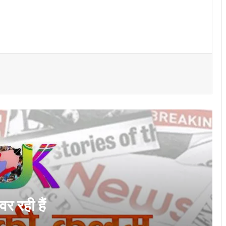
नारायणपुर की खुशियाँ
विशेष लेख : ढाई साल की उपलब्धियाँ- छत्तीसगढ़ का
श्रमिक कल्याण के क्षेत्र में नई पहचान…
लोकसभा में गूंजा खाद की किल्लत का मुद्दा: बृजमोहन
अग्रवाल के सवाल पर सरकार ने बताया- देश में 42
लाख टन सल्फर की उपलब्धता सुनिश्चित
कोसा की चमक अब वैश्विक बाजार तक : मुख्यमंत्री
ने लॉन्च किया छत्तीसगढ़ का प्रीमियम हैंडलूम ब्रांड
‘कोशल फैब’
CG News: मेदांता अस्पताल पहुंचे सांसद बृजमोहन
अग्रवाल, BJP प्रदेश अध्यक्ष किरण सिंह देव से
जाना हालचाल
र रही हैं
जागरूक हो रहे छत्तीसगढ़ के नागरिक: राष्ट्रीय