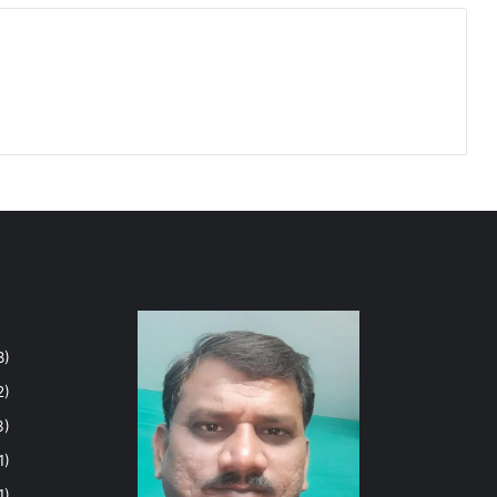
8)
2)
3)
1)
1)