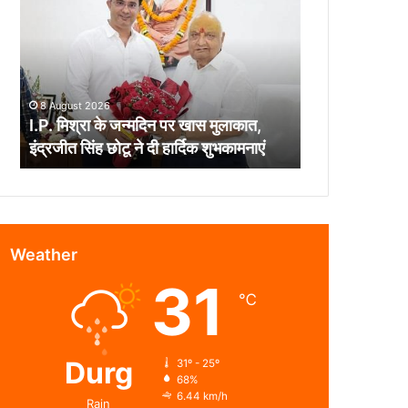
के
जन्मदिन
पर
खास
मुलाकात,
8 August 2026
इंद्रजीत
I.P. मिश्रा के जन्मदिन पर खास मुलाकात,
सिंह
इंद्रजीत सिंह छोटू ने दी हार्दिक शुभकामनाएं
छोटू
ने
दी
हार्दिक
शुभकामनाएं
Weather
31
℃
Durg
31º - 25º
68%
6.44 km/h
Rain