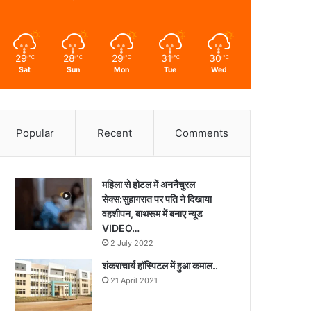
29
28
29
31
30
℃
℃
℃
℃
℃
Sat
Sun
Mon
Tue
Wed
Popular
Recent
Comments
महिला से होटल में अननैचुरल
सेक्स:सुहागरात पर पति ने दिखाया
वहशीपन, बाथरूम में बनाए न्यूड
VIDEO…
2 July 2022
शंकराचार्य हॉस्पिटल में हुआ कमाल..
21 April 2021