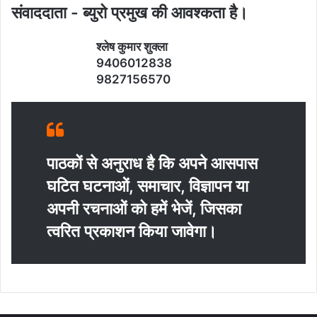
संवाददाता - ब्‍युरो प्रमुख की आवश्‍कता है।
श्‍लेष कुमार शुक्‍ला
9406012838
9827156570
पाठकों से अनुराध है कि अपने आसपास
घटित घटनाओं, समाचार, विज्ञापन या
अपनी रचनाओं को हमें भेजें, जिसका
त्‍वरित प्रकाशन किया जावेगा।