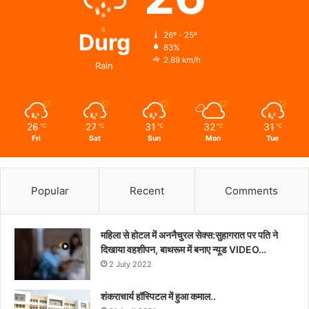
Durg
26º - 25º
83%
2.89 km/h
Rain
26
27
31
32
31
℃
℃
℃
℃
℃
Fri
Sat
Sun
Mon
Tue
Popular
Recent
Comments
महिला से होटल में अननैचुरल सेक्स:सुहागरात पर पति ने
दिखाया वहशीपन, बाथरूम में बनाए न्यूड VIDEO…
2 July 2022
शंकराचार्य हॉस्पिटल में हुआ कमाल..