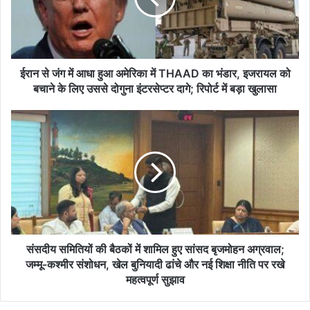
हुआ
अमेरिका
में
THAAD
का
ईरान से जंग में आधा हुआ अमेरिका में THAAD का भंडार, इजरायल को
भंडार,
बचाने के लिए उससे दोगुना इंटरसेप्टर दागे; रिपोर्ट में बड़ा खुलासा
इजरायल
को
संसदीय
बचाने
समितियों
के
की
लिए
बैठकों
उससे
में
दोगुना
शामिल
इंटरसेप्टर
हुए
दागे;
सांसद
रिपोर्ट
बृजमोहन
में
अग्रवाल;
संसदीय समितियों की बैठकों में शामिल हुए सांसद बृजमोहन अग्रवाल;
बड़ा
जम्मू-
जम्मू-कश्मीर संशोधन, खेल बुनियादी ढांचे और नई शिक्षा नीति पर रखे
खुलासा
कश्मीर
महत्वपूर्ण सुझाव
संशोधन,
खेल