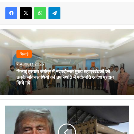
Facebook
X
WhatsApp
Telegram
भिलाई
7 August 2026
भिलाई इस्पात संयंत्र में नवपदोन्नत मुख्य महाप्रबंधकों को
उनके जीवनसाथियों की उपस्थिति में पदोन्नति आदेश प्रदान
किये गये
ईरान
से
जंग
में
आधा