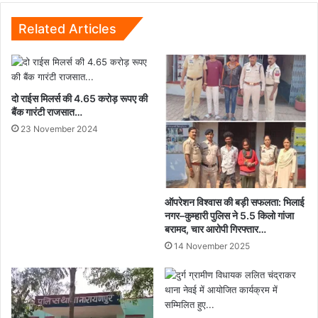
बुनियादी
ढांचे
Related Articles
और
नई
शिक्षा
नीति
दो राईस मिलर्स की 4.65 करोड़ रूपए की
पर
बैंक गारंटी राजसात…
रखे
महत्वपूर्ण
23 November 2024
सुझाव
ऑपरेशन विश्वास की बड़ी सफलता: भिलाई
नगर–कुम्हारी पुलिस ने 5.5 किलो गांजा
बरामद, चार आरोपी गिरफ्तार…
14 November 2025