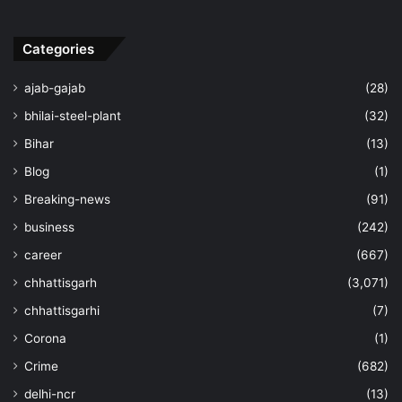
Categories
ajab-gajab
(28)
bhilai-steel-plant
(32)
Bihar
(13)
Blog
(1)
Breaking-news
(91)
business
(242)
career
(667)
chhattisgarh
(3,071)
chhattisgarhi
(7)
Corona
(1)
Crime
(682)
delhi-ncr
(13)