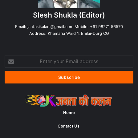
Slesh Shukla
(Editor)
Email:
jantakikalam@gmail.com
Mobile: +91 98271 56570
Address: Khamaria Ward 1, Bhilai-Durg CG
Enter
your
Email
address
Home
Contact Us