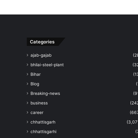
Categories
ajab-gajab
(2
bhilai-steel-plant
(3
Bihar
(1
Blog
(
Breaking-news
(9
business
(24
career
(66
chhattisgarh
(3,07
chhattisgarhi
(