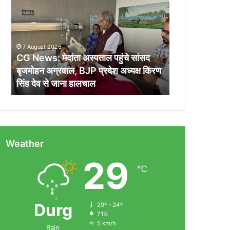
मेदांता
अस्पताल
पहुंचे
सांसद
7 August 2026
बृजमोहन
CG News: मेदांता अस्पताल पहुंचे सांसद
अग्रवाल,
बृजमोहन अग्रवाल, BJP प्रदेश अध्यक्ष किरण
BJP
सिंह देव से जाना हालचाल
प्रदेश
अध्यक्ष
किरण
सिंह
देव
से
Weather
जाना
29
हालचाल
℃
Durg
29º - 24º
71%
5 km/h
Rain