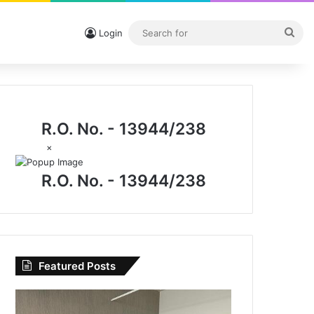
Sea
Login
for
R.O. No. - 13944/238
×
R.O. No. - 13944/238
Featured Posts
CG
News: