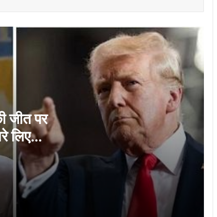
बौद्ध धर्म की प्रथाओं पर प्रतिबंध का विरोध पड़ा
भारी, चीन ने तिब्बती अफसर को दी सख्त सजा
‘ईरान नहीं चाहता हमला, अब परमाणु समझौते पर
फैसला लेने का समय’, डोनाल्ड ट्रंप का बड़ा बयान
सत्ता से बेदखल होने के बाद पहली बार दुनिया के
सामने आएंगी शेख हसीना, बताएंगी आगे का प्लान!
 की जीत पर
रे लिए
ईरान पर नए हमले की तैयारी कर रहा है अमेरिका?
WSJ की रिपोर्ट में किया गया बड़ा दावा…
अमेरिका-ईरान की जंग में अबतक कितने भारतीयों ने
गंवाई जान? सरकार ने बताया हर देश का आंकड़ा;
देखें लिस्ट