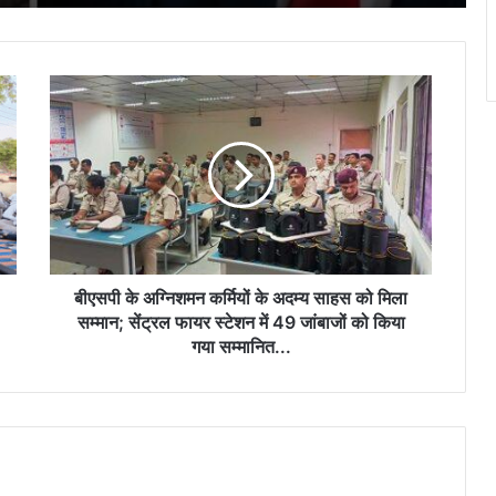
रूस ने यूक्रेन की राजधानी कीव समेत कई शहरों को
दहलाया, मिसाइलों से किया हमला, जेलेंस्की ने पहले
ही जताया था डर
बीएसपी
‘कोई तय नहीं करेगा कि अमेरिका क्या बेचेगा’, F-35
के
डील पर ट्रंप ने नेतन्याहू को दिया जवाब
अग्निशमन
कर्मियों
के
अदम्य
सऊदी से न्यूक्लियर डील पर ट्रंप की नई शर्त, बोले-
साहस
पहले इजरायल से रिश्ते सुधारो, तभी मिलेगी मंजूरी…
को
मिला
सम्मान;
बीएसपी के अग्निशमन कर्मियों के अदम्य साहस को मिला
सेंट्रल
सम्मान; सेंट्रल फायर स्टेशन में 49 जांबाजों को किया
फायर
गया सम्मानित...
स्टेशन
में
49
जांबाजों
को
किया