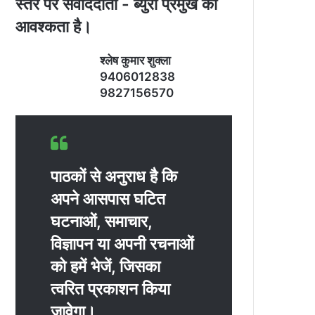
स्‍तर पर संवाददाता - ब्‍युरो प्रमुख की
आवश्‍कता है।
श्‍लेष कुमार शुक्‍ला
9406012838
9827156570
पाठकों से अनुराध है कि
अपने आसपास घटित
घटनाओं, समाचार,
विज्ञापन या अपनी रचनाओं
को हमें भेजें, जिसका
त्‍वरित प्रकाशन किया
जावेगा।