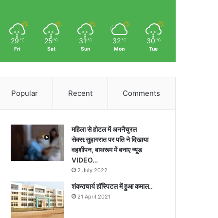
29
25
31
32
30
℃
℃
℃
℃
℃
Fri
Sat
Sun
Mon
Tue
Popular
Recent
Comments
महिला से होटल में अननैचुरल
सेक्स:सुहागरात पर पति ने दिखाया
वहशीपन, बाथरूम में बनाए न्यूड
VIDEO…
2 July 2022
शंकराचार्य हॉस्पिटल में हुआ कमाल..
21 April 2021