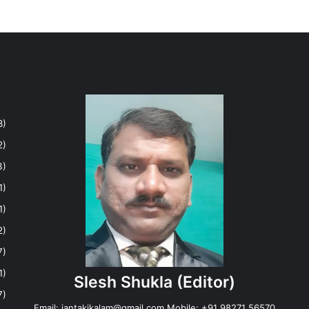
8)
2)
3)
1)
1)
2)
7)
1)
Slesh Shukla
(Editor)
7)
Email:
jantakikalam@gmail.com
Mobile: +91 98271 56570