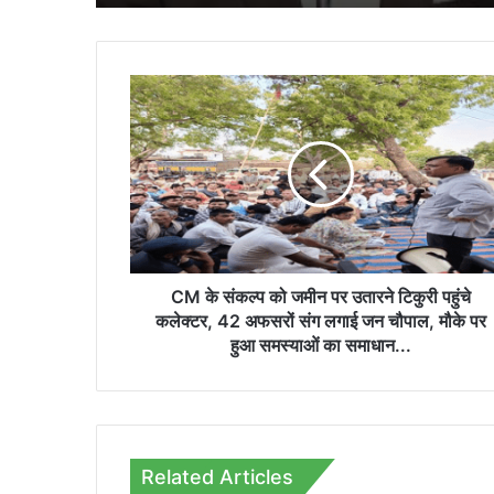
CM
के
संकल्प
को
जमीन
पर
उतारने
टिकुरी
पहुंचे
कलेक्टर,
CM के संकल्प को जमीन पर उतारने टिकुरी पहुंचे
42
कलेक्टर, 42 अफसरों संग लगाई जन चौपाल, मौके पर
अफसरों
हुआ समस्याओं का समाधान...
संग
लगाई
जन
चौपाल,
मौके
Related Articles
पर