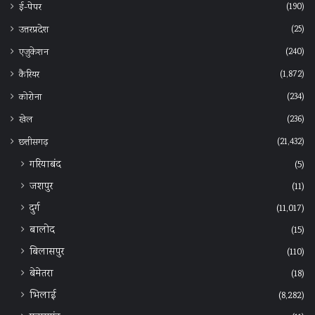
(190)
ई-पेपर
(25)
उत्तरप्रदेश
(240)
एजुकेशन
(1,872)
कैरियर
(234)
कोरोना
(236)
खेल
(21,432)
छत्तीसगढ़
गरियाबंद
(5)
जशपुर
(11)
दुर्ग
(11,017)
बालोद
(15)
बिलासपुर
(110)
बेमेतरा
(18)
भिलाई
(8,282)