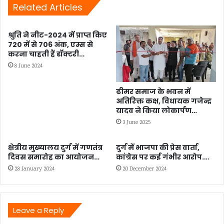
डेंगू
Related Articles
से
बचाव
श्रुति ने नीट-2024 में प्राप्त किए
की
720 में से 706 अंक, एम्स से
सलाह...
करना चाहती हैं डॉक्टरी…
8 June 2024
ढीमर समाज के भवन में
अतिरिक्त कक्ष, विधायक गजेन्द्र
यादव ने किया लोकार्पण…
3 June 2025
क्षेत्रीय मुख्यालय दुर्ग में गणतंत्र
दुर्ग में भाजपा की प्रेस वार्ता,
दिवस समारोह का आयोजन…
कांग्रेस पर कई गंभीर आरोप….
28 January 2024
20 December 2024
Leave a Reply