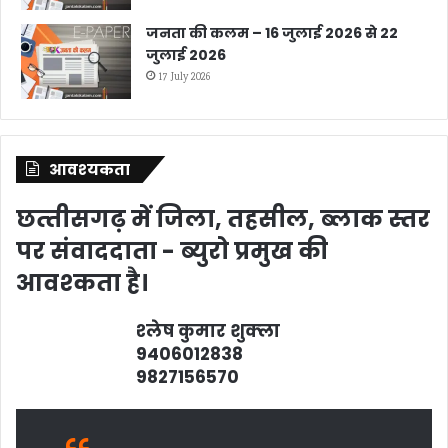
जनता की कलम – 16 जुलाई 2026 से 22
जुलाई 2026
17 July 2026
आवश्‍यकता
छत्‍तीसगढ़ में जिला, तहसील, ब्‍लाक स्‍तर
पर संवाददाता - ब्‍युरो प्रमुख की
आवश्‍कता है।
श्‍लेष कुमार शुक्‍ला
9406012838
9827156570