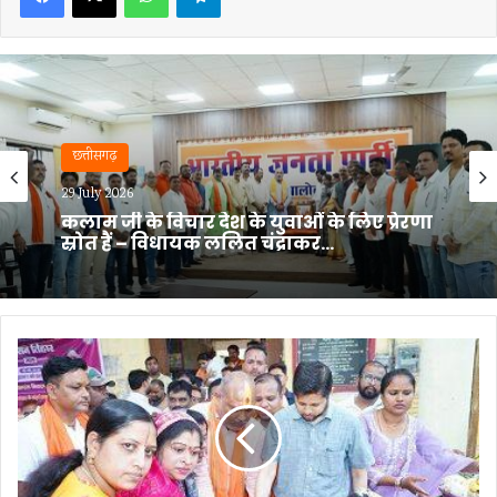
chhattisgarh
24 July 2026
भिलाई के उद्योगों की समस्याओं पर निगम
आयुक्त का फोकस, उद्योग चैंबर के
प्रतिनिधिमंडल से की अहम चर्चा…
"सुशासन
तिहार-2026":
उतई
में
जन
समस्या
निवारण