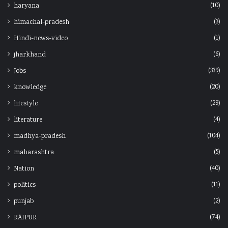
(10)
haryana
(3)
himachal-pradesh
(1)
Hindi-news-video
(6)
jharkhand
(339)
Jobs
(20)
knowledge
(29)
lifestyle
(4)
literature
(104)
madhya-pradesh
(5)
maharashtra
(40)
Nation
(11)
politics
(2)
punjab
(74)
RAIPUR