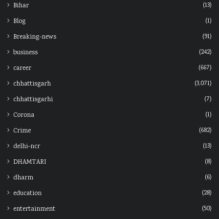
(13)
Bihar
(1)
Blog
(91)
Breaking-news
(242)
business
(667)
career
(3,071)
chhattisgarh
(7)
chhattisgarhi
(1)
Corona
(682)
Crime
(13)
delhi-ncr
(8)
DHAMTARI
(6)
dharm
(28)
education
(50)
entertainment