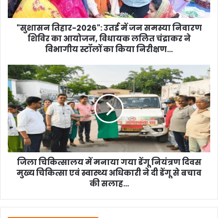
शिविर
का
आयोजन,
"सुशासन तिहार-2026": उतई में जन समस्या निवारण
विधायक
शिविर का आयोजन, विधायक ललित चंद्राकर ने
ललित
विभागीय स्टॉलों का किया निरीक्षण...
चंद्राकर
ने
जिला
विभागीय
चिकित्सालय
स्टॉलों
में
का
मनाया
किया
गया
निरीक्षण...
डेंगू
नियंत्रण
दिवस
मुख्य
चिकित्सा
जिला चिकित्सालय में मनाया गया डेंगू नियंत्रण दिवस
एवं
मुख्य चिकित्सा एवं स्वास्थ्य अधिकारी ने दी डेंगू से बचाव
स्वास्थ्य
की सलाह...
अधिकारी
ने
दी