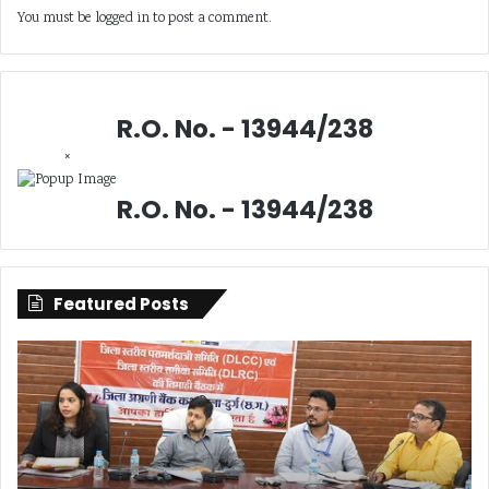
You must be
logged in
to post a comment.
R.O. No. - 13944/238
×
R.O. No. - 13944/238
Featured Posts
सिंगल
दुर्ग
यूज
में
प्लास्टिक
लूट
के
के
खिलाफ
दौर
निगम
कांग्
की
नेता