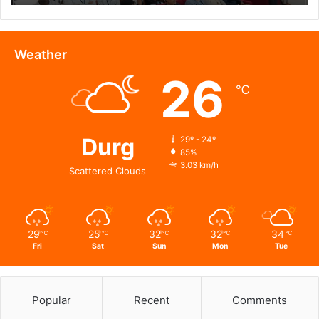
ओर
सार्थक
पहल…
Weather
26
℃
Durg
29º - 24º
85%
3.03 km/h
Scattered Clouds
29
25
32
32
34
℃
℃
℃
℃
℃
Fri
Sat
Sun
Mon
Tue
Popular
Recent
Comments