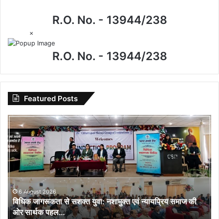
R.O. No. - 13944/238
×
R.O. No. - 13944/238
Featured Posts
विधिक
जागरूकता
से
सशक्त
युवा:
नशामुक्त
एवं
न्यायप्रिय
6 August 2026
विधिक जागरूकता से सशक्त युवा: नशामुक्त एवं न्यायप्रिय समाज की
समाज
ओर सार्थक पहल…
की