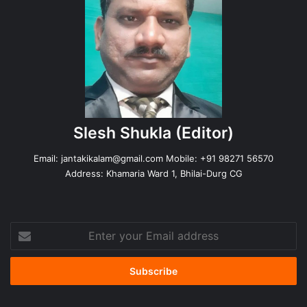
Slesh Shukla
(Editor)
Email:
jantakikalam@gmail.com
Mobile: +91 98271 56570
Address: Khamaria Ward 1, Bhilai-Durg CG
Enter
your
Email
address