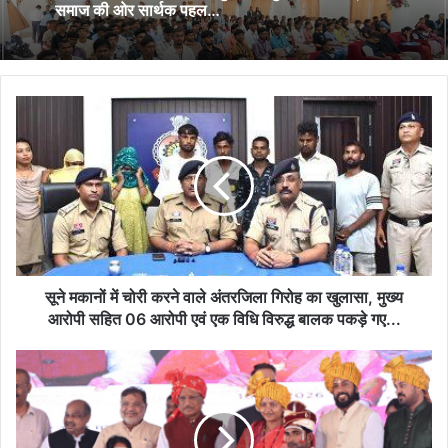
समाज की ओर सार्थक पहल…
सूने
मकानों
में
चोरी
करने
वाले
अंतरजिला
गिरोह
का
खुलासा,
सूने मकानों में चोरी करने वाले अंतरजिला गिरोह का खुलासा, मुख्य
मुख्य
आरोपी सहित 06 आरोपी एवं एक विधि विरुद्ध बालक पकड़े गए...
आरोपी
सहित
मुख्यमंत्री
06
कन्या
आरोपी
विवाह
एवं
योजना
एक
: