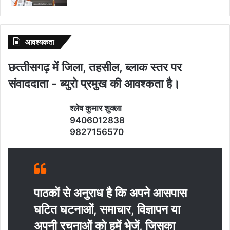
आवश्‍यकता
छत्‍तीसगढ़ में जिला, तहसील, ब्‍लाक स्‍तर पर
संवाददाता - ब्‍युरो प्रमुख की आवश्‍कता है।
श्‍लेष कुमार शुक्‍ला
9406012838
9827156570
पाठकों से अनुराध है कि अपने आसपास
घटित घटनाओं, समाचार, विज्ञापन या
अपनी रचनाओं को हमें भेजें, जिसका