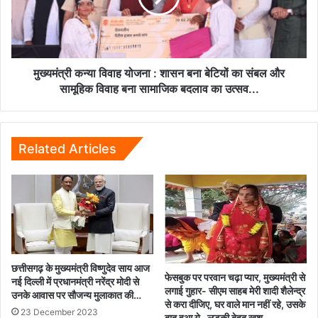
विधि
शासन
विरुद्ध
बना
बालक
बेटियों
पकड़े
का
गए...
संबल
मुख्यमंत्री कन्या विवाह योजना : शासन बना बेटियों का संबल और
और
सामूहिक विवाह बना सामाजिक बदलाव का उत्सव...
सामूहिक
विवाह
बना
सामाजिक
Related Articles
बदलाव
का
उत्सव...
छत्तीसगढ़ के मुख्यमंत्री विष्णुदेव साय आज
फेसबुक पर परवान चढ़ा प्यार, मुख्यमंत्री से
नई दिल्ली में प्रधानमंत्री नरेंद्र मोदी से
लगाई गुहार- सीएम साहब मेरी शादी शैलेन्द्र
उनके आवास पर सौजन्य मुलाकात की…
से करा दीजिए, घर वाले मान नहीं रहे, उसके
23 December 2023
बाद हुआ ये- लड़की बेहद खुश