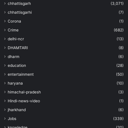
chhattisgarh
(3,071)
chhattisgarhi
(7)
Corona
(1)
Crime
(682)
delhi-ncr
(13)
DHAMTARI
(8)
dharm
(6)
education
(28)
entertainment
(50)
haryana
(10)
himachal-pradesh
(3)
Hindi-news-video
(1)
jharkhand
(6)
Jobs
(339)
knowledge
(20)