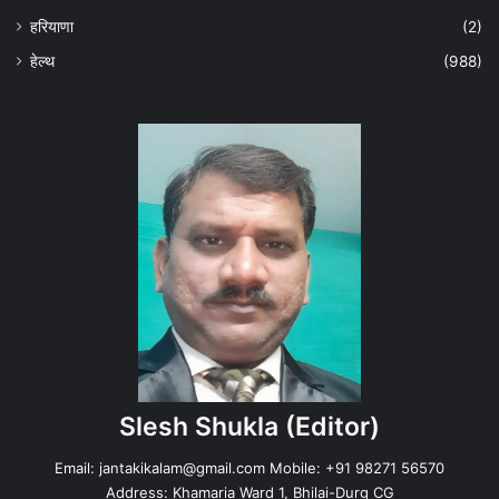
हरियाणा
(2)
हेल्‍थ
(988)
Slesh Shukla
(Editor)
Email:
jantakikalam@gmail.com
Mobile: +91 98271 56570
Address: Khamaria Ward 1, Bhilai-Durg CG