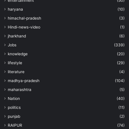
entertainment
(50)
haryana
(10)
himachal-pradesh
(3)
Hindi-news-video
(1)
jharkhand
(6)
Jobs
(339)
knowledge
(20)
lifestyle
(29)
literature
(4)
madhya-pradesh
(104)
maharashtra
(5)
Nation
(40)
politics
(11)
punjab
(2)
RAIPUR
(74)