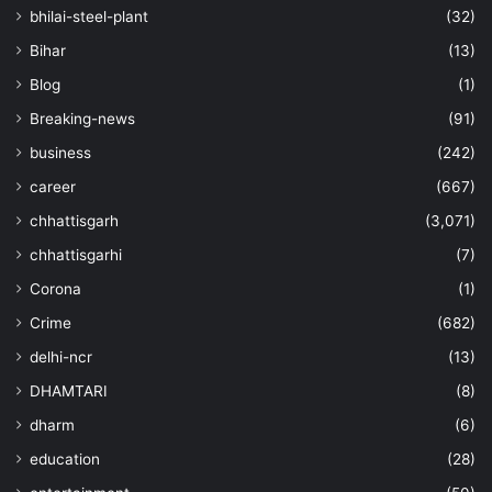
bhilai-steel-plant
(32)
Bihar
(13)
Blog
(1)
Breaking-news
(91)
business
(242)
career
(667)
chhattisgarh
(3,071)
chhattisgarhi
(7)
Corona
(1)
Crime
(682)
delhi-ncr
(13)
DHAMTARI
(8)
dharm
(6)
education
(28)