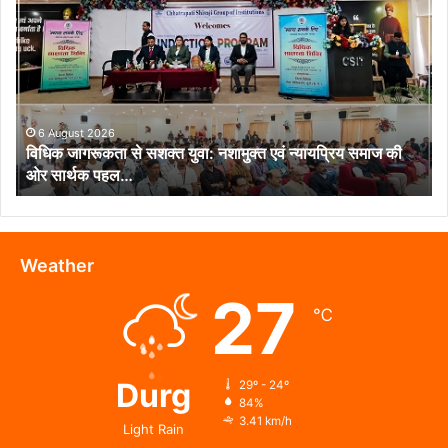
जागरूकता
से
सशक्त
युवा:
नशामुक्त
एवं
न्यायप्रिय
6 August 2026
विधिक जागरूकता से सशक्त युवा: नशामुक्त एवं न्यायप्रिय समाज की
समाज
ओर सार्थक पहल…
की
ओर
सार्थक
पहल…
Weather
27
℃
Durg
29º - 24º
84%
3.41 km/h
Light Rain