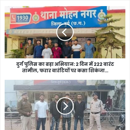
दुर्ग
पुलिस
का
बड़ा
अभियान:
2
दिन
में
222
वारंट
दुर्ग पुलिस का बड़ा अभियान: 2 दिन में 222 वारंट
तामील,
तामील, फरार वारंटियों पर कसा शिकंजा...
फरार
वारंटियों
दुर्ग
पर
पुलिस
कसा
की
शिकंजा...
बड़ी
कार्रवाई:
धारदार
हथियार
से