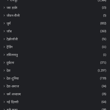
रायपुर
(3,564)
(15)
जरा हटके
(5)
जीवन-शैली
(832)
जुर्म
(263)
जॉब
(51)
टेक्नोलॉजी
(11)
ट्रेंडिंग
(1)
तमिलनाडु
(371)
दुर्घटना
(1,297)
देश
(739)
देश-दुनिया
(34)
देश-समाज
(35)
धर्म अध्यात्म
(64)
नई दिल्ली
(38)