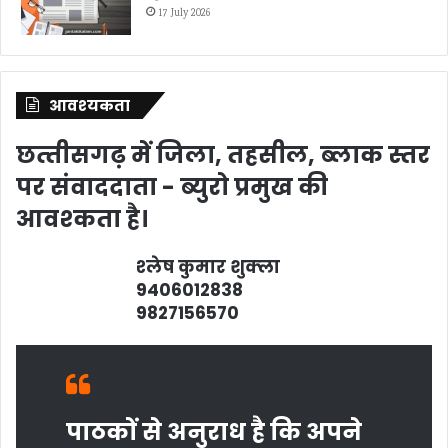
17 July 2026
आवश्‍यकता
छत्‍तीसगढ़ में जिला, तहसील, ब्‍लाक स्‍तर
पर संवाददाता - ब्‍युरो प्रमुख की
आवश्‍कता है।
श्‍लेष कुमार शुक्‍ला
9406012838
9827156570
पाठकों से अनुराध है कि अपने