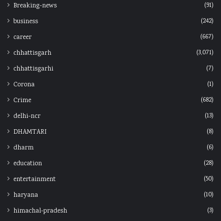
(91)
Breaking-news
(242)
business
(667)
career
(3,071)
chhattisgarh
(7)
chhattisgarhi
(1)
Corona
(682)
Crime
(13)
delhi-ncr
(8)
DHAMTARI
(6)
dharm
(28)
education
(50)
entertainment
(10)
haryana
(3)
himachal-pradesh