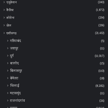
(240)
एजुकेशन
(1,872)
कैरियर
(234)
कोरोना
(236)
खेल
(21,432)
छत्तीसगढ़
गरियाबंद
(5)
जशपुर
(11)
दुर्ग
(11,017)
बालोद
(15)
बिलासपुर
(110)
बेमेतरा
(18)
भिलाई
(8,282)
महासमुंद
(11)
राजनांदगांव
(26)