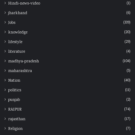
(1)
Hindi-news-video
(6)
jharkhand
(339)
Jobs
(20)
knowledge
(29)
lifestyle
(4)
literature
(104)
madhya-pradesh
(5)
maharashtra
(40)
Nation
(11)
politics
(2)
punjab
(74)
RAIPUR
(17)
rajasthan
(7)
Religion