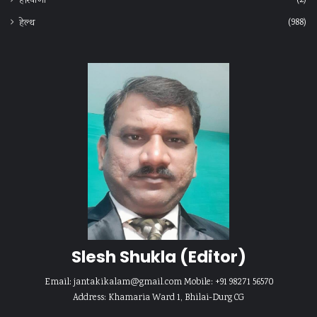
हरियाणा
(988)
हेल्‍थ
Slesh Shukla
(Editor)
Email:
jantakikalam@gmail.com
Mobile: +91 98271 56570
Address: Khamaria Ward 1, Bhilai-Durg CG