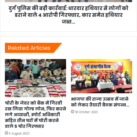
लोगों
को
दुर्ग पुलिस की बड़ी कार्रवाई: धारदार हथियार से लोगों को
डराने
डराने वाले 4 आरोपी गिरफ्तार, कार समेत हथियार
वाले
जब्त...
4
आरोपी
गिरफ्तार,
कार
Related Articles
समेत
हथियार
जब्त...
भाजपा की राज्य उत्सव में जाने
चाेरी के जेवर को बैंक में गिरवी
को लेकर तैयारी बैठक संपन्न…
रख लिया गोल्ड लोन, फिर करने
30 October 2025
लगे अय्याशी, स्पोर्ट अधिकारी
सहित तीन घरों में चोरी करने
वाले 5 चोर गिरफ्तार
4 August 2023