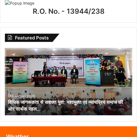
R.O. No. - 13944/238
Featured Posts
विधिक
जागरूकता
से
सशक्त
युवा:
नशामुक्त
एवं
न्यायप्रिय
6 August 2026
विधिक जागरूकता से सशक्त युवा: नशामुक्त एवं न्यायप्रिय समाज की
समाज
ओर सार्थक पहल…
की
ओर
सार्थक
पहल…
Weather