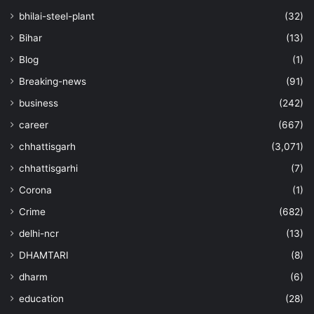
bhilai-steel-plant
(32)
Bihar
(13)
Blog
(1)
Breaking-news
(91)
business
(242)
career
(667)
chhattisgarh
(3,071)
chhattisgarhi
(7)
Corona
(1)
Crime
(682)
delhi-ncr
(13)
DHAMTARI
(8)
dharm
(6)
education
(28)