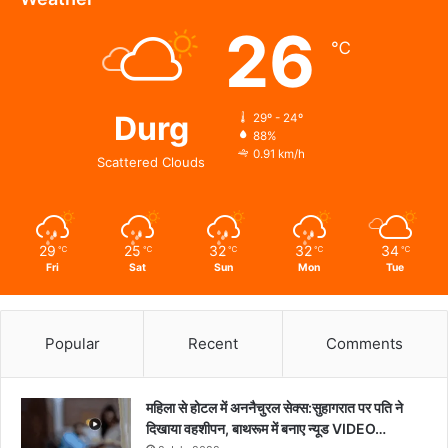
26
℃
Durg
29º - 24º
88%
0.91 km/h
Scattered Clouds
29
25
32
32
34
℃
℃
℃
℃
℃
Fri
Sat
Sun
Mon
Tue
Popular
Recent
Comments
महिला से होटल में अननैचुरल सेक्स:सुहागरात पर पति ने
दिखाया वहशीपन, बाथरूम में बनाए न्यूड VIDEO…