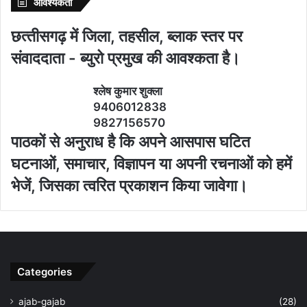
आवश्‍यकता
छत्‍तीसगढ़ में जिला, तहसील, ब्‍लाक स्‍तर पर
संवाददाता - ब्‍युरो प्रमुख की आवश्‍कता है।
श्‍लेष कुमार शुक्‍ला
9406012838
9827156570
पाठकों से अनुराध है कि अपने आसपास घटित
घटनाओं, समाचार, विज्ञापन या अपनी रचनाओं को हमें
भेजें, जिसका त्‍वरित प्रकाशन किया जावेगा।
Categories
ajab-gajab
(28)