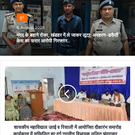
दुर्ग
8 August 2026
मदद के बहाने रोका, खंडहर में ले जाकर लूटा: अपहरण-डकैती
केस का फरार आरोपी गिरफ्तार..
शासकीय
महाविद्याल
उतई
व
रिसाली
में
आयोजित
दीक्षारंभ
समारोह
कार्यक्रम
शासकीय महाविद्याल उतई व रिसाली में आयोजित दीक्षारंभ समारोह
में
कार्यक्रम में सम्मिलित हुए दुर्ग ग्रामीण विधायक ललित चंद्राकर...