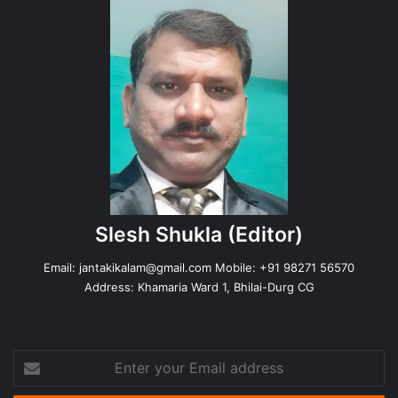
Slesh Shukla
(Editor)
Email:
jantakikalam@gmail.com
Mobile: +91 98271 56570
Address: Khamaria Ward 1, Bhilai-Durg CG
Enter
your
Email