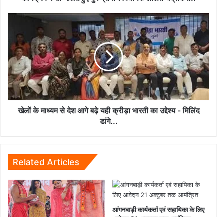
सम्मिलित
हुए
खेलों
दुर्ग
के
ग्रामीण
माध्यम
विधायक
से
ललित
देश
चंद्राकर...
आगे
बढ़े
यही
क्रीड़ा
भारती
खेलों के माध्यम से देश आगे बढ़े यही क्रीड़ा भारती का उद्देश्य - मिलिंद
का
डांगे...
उद्देश्य
-
मिलिंद
डांगे...
Related Articles
आंगनबाड़ी कार्यकर्ता एवं सहायिका के लिए