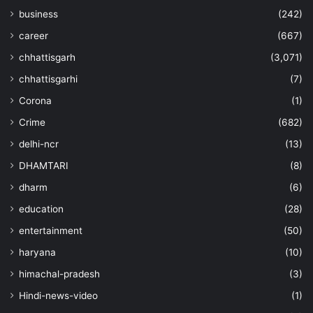
business
(242)
career
(667)
chhattisgarh
(3,071)
chhattisgarhi
(7)
Corona
(1)
Crime
(682)
delhi-ncr
(13)
DHAMTARI
(8)
dharm
(6)
education
(28)
entertainment
(50)
haryana
(10)
himachal-pradesh
(3)
Hindi-news-video
(1)