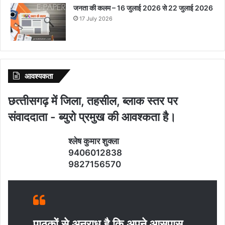
जनता की कलम – 16 जुलाई 2026 से 22 जुलाई 2026
17 July 2026
आवश्‍यकता
छत्‍तीसगढ़ में जिला, तहसील, ब्‍लाक स्‍तर पर
संवाददाता - ब्‍युरो प्रमुख की आवश्‍कता है।
श्‍लेष कुमार शुक्‍ला
9406012838
9827156570
पाठकों से अनुराध है कि अपने आसपास