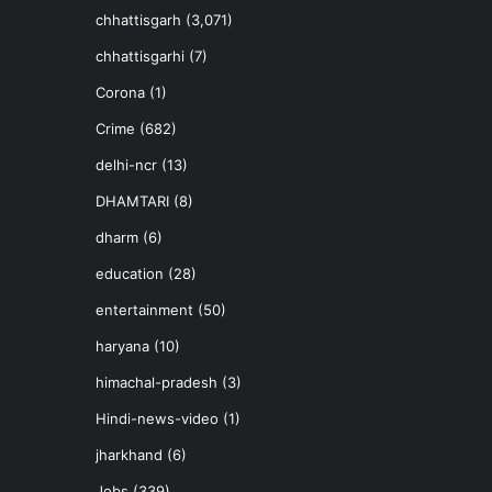
chhattisgarh
(3,071)
chhattisgarhi
(7)
Corona
(1)
Crime
(682)
delhi-ncr
(13)
DHAMTARI
(8)
dharm
(6)
education
(28)
entertainment
(50)
haryana
(10)
himachal-pradesh
(3)
Hindi-news-video
(1)
jharkhand
(6)
Jobs
(339)