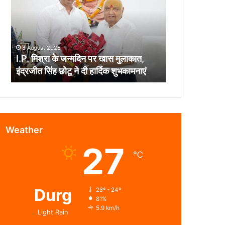
जन्मदिन
पर
खास
मुलाकात,
8 August 2026
इंद्रजीत
I.P. मिश्रा के जन्मदिन पर खास मुलाकात,
सिंह
इंद्रजीत सिंह छोटू ने दी हार्दिक शुभकामनाएं
छोटू
ने
दी
हार्दिक
शुभकामनाएं
Weather
27
℃
Durg
28º - 24º
81%
5.9 km/h
Light Rain