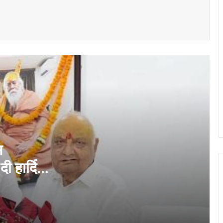
ये साइकिलें हमारी बेटियों को आत्मनिर्भर बनाएंगी और
उनके सपनों को नई उड़ान देंगी”- विधायक ललित
चंद्राकर
यातायात पुलिस की तत्परता से टला बड़ा हादसा
हाईटेंशन विद्युत तार पर गिरे पेड़ को तत्काल हटाकर
आवागमन कराया गया सुरक्षित
जवाहरलाल नेहरू चिकित्सालय में ‘सेव अ लाइफ’
अभियान के तहत सीपीसीआर कार्यशाला आयोजित
स
दी हार्दिक
भिलाई में उत्साहपूर्वक मनाया गया ‘जैवलिन डे’,
बीएसपी एथलेटिक्स क्लब की जैवलिन थ्रो
प्रतियोगिता में लगभग 200 खिलाड़ियों ने लिया
हिस्सा
ऑपरेशन सिपाही रक्षा सूत्र–2026’ के तहत बीएसपी
विद्यालयों के विद्यार्थियों द्वारा निर्मित 2500 राखियाँ