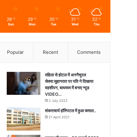
28
29
30
31
32
℃
℃
℃
℃
℃
Sun
Mon
Tue
Wed
Thu
Popular
Recent
Comments
महिला से होटल में अननैचुरल
सेक्स:सुहागरात पर पति ने दिखाया
वहशीपन, बाथरूम में बनाए न्यूड
VIDEO…
2 July 2022
शंकराचार्य हॉस्पिटल में हुआ कमाल..
21 April 2021