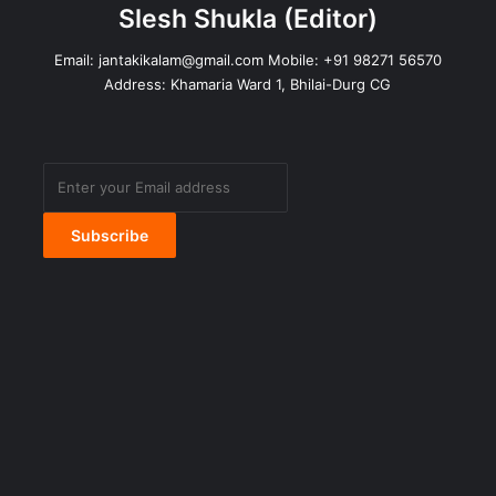
Slesh Shukla
(Editor)
Email:
jantakikalam@gmail.com
Mobile: +91 98271 56570
Address: Khamaria Ward 1, Bhilai-Durg CG
Enter
your
Email
address