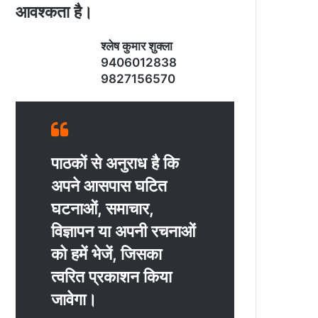
आवश्‍कता है।
श्‍लेष कुमार शुक्‍ला
9406012838
9827156570
पाठकों से अनुराध है कि
अपने आसपास घटित
घटनाओं, समाचार,
विज्ञापन या अपनी रचनाओं
को हमें भेजें, जिसका
त्‍वरित प्रकाशन किया
जावेगा।