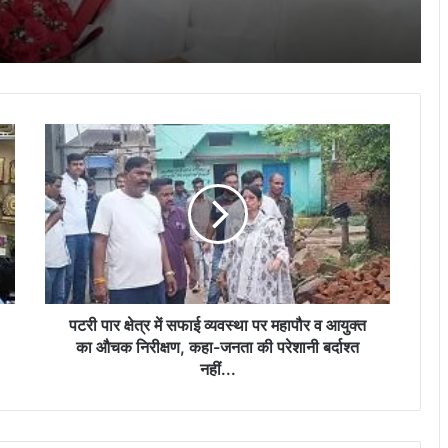
सैनिकों के लिए संग्रहण समूह को ससम्मान समर्पित
दुर्ग में उमड़ा जनसैलाब, समर्थकों ने दी बधाई, पूर्व
गृहमंत्री ताम्रध्वज साहू के जन्मदिन पर हजारों
समर्थक पहुंचे
पटरी
छत्तीसगढ़ में नई तकनीक व कौशल विकास का नया
पार
अध्याय, 500 करोड़ रुपये से बदलेगी राज्य की
क्षेत्र
डिजिटल तस्वीर : भाजपा
में
सफाई
व्यवस्था
सरयू पारीण ब्राम्हण समाज की कार्यकारिणी सदस्य
पर
की बैठक संपन्न…
महापौर
व
आयुक्त
पटरी पार क्षेत्र में सफाई व्यवस्था पर महापौर व आयुक्त
का
का औचक निरीक्षण, कहा-जनता की परेशानी बर्दाश्त
औचक
नहीं...
निरीक्षण,
कहा-
जनता
की