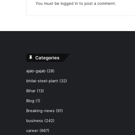
You must be
logged in
to post a comment.
Categories
ajab-gajab
(28)
bhilai-steel-plant
(32)
Bihar
(13)
Blog
(1)
Breaking-news
(91)
business
(242)
career
(667)