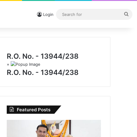
Sea
Login
for
R.O. No. - 13944/238
×
R.O. No. - 13944/238
Featured Posts
I.P.
मिश्रा
के