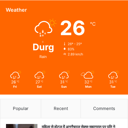
सिंह
देव
Weather
से
26
जाना
℃
हालचाल
Durg
26º - 25º
83%
2.89 km/h
Rain
26
27
31
32
31
℃
℃
℃
℃
℃
Fri
Sat
Sun
Mon
Tue
Popular
Recent
Comments
महिला से होटल में अननैचुरल सेक्स:सुहागरात पर पति ने