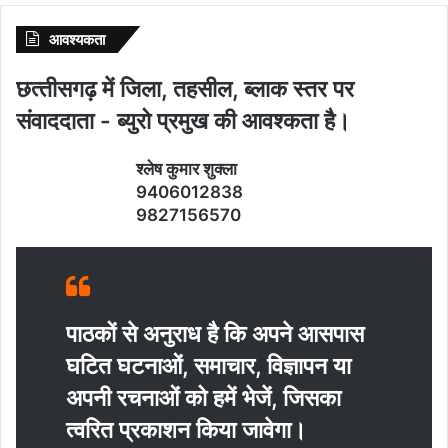
आवश्‍यकता
छत्‍तीसगढ़ में जिला, तहसील, ब्‍लाक स्‍तर पर
संवाददाता - ब्‍युरो प्रमुख की आवश्‍कता है।
श्‍लेष कुमार शुक्‍ला
9406012838
9827156570
पाठकों से अनुराध है कि अपने आसपास
घटित घटनाओं, समाचार, विज्ञापन या
अपनी रचनाओं को हमें भेजें, जिसका
त्‍वरित प्रकाशन किया जावेगा।