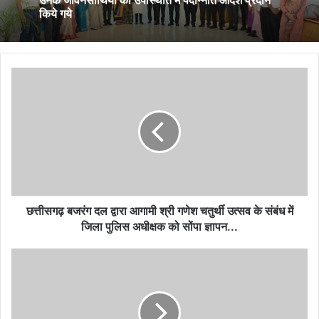
किये गये
छत्तीसगढ़
बजरंग
दल
द्वारा
आगामी
श्री
गणेश
चतुर्थी
उत्सव
के
छत्तीसगढ़ बजरंग दल द्वारा आगामी श्री गणेश चतुर्थी उत्सव के संबंध में
संबंध
जिला पुलिस अधीक्षक को सोंपा ज्ञापन...
में
जिला
विधायक
पुलिस
देवेन्द्र
अधीक्षक
यादव
को
के
सोंपा
परिवार