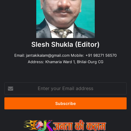
Slesh Shukla
(Editor)
Email:
jantakikalam@gmail.com
Mobile: +91 98271 56570
Address: Khamaria Ward 1, Bhilai-Durg CG
Enter
your
Email
address