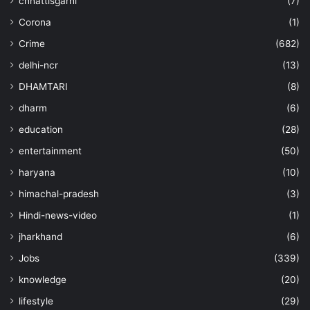
chhattisgarhi
(7)
Corona
(1)
Crime
(682)
delhi-ncr
(13)
DHAMTARI
(8)
dharm
(6)
education
(28)
entertainment
(50)
haryana
(10)
himachal-pradesh
(3)
Hindi-news-video
(1)
jharkhand
(6)
Jobs
(339)
knowledge
(20)
lifestyle
(29)