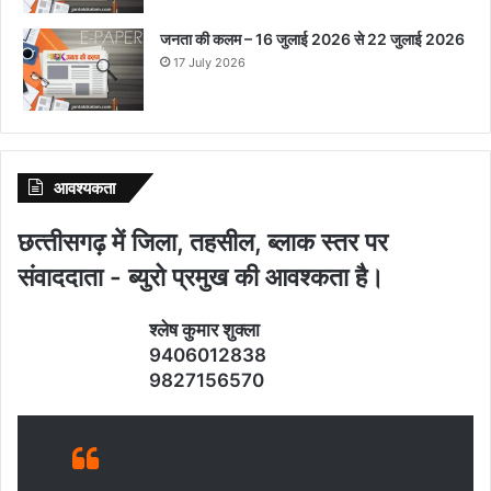
जनता की कलम – 16 जुलाई 2026 से 22 जुलाई 2026
17 July 2026
आवश्‍यकता
छत्‍तीसगढ़ में जिला, तहसील, ब्‍लाक स्‍तर पर
संवाददाता - ब्‍युरो प्रमुख की आवश्‍कता है।
श्‍लेष कुमार शुक्‍ला
9406012838
9827156570