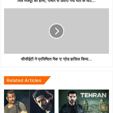
मिल मजदूर की हत्या, पत्थर से उतारा गया मौत के घाट...
घाट...
सीसीईटी
ने
प्रतिष्ठित
नैक
'ए'
ग्रेड
हासिल
किया...
सीसीईटी ने प्रतिष्ठित नैक 'ए' ग्रेड हासिल किया...
Related Articles