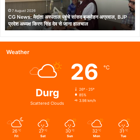
बृजमोहन
अग्रवाल,
7 August 2026
CG News: मेदांता अस्पताल पहुंचे सांसद बृजमोहन अग्रवाल, BJP
BJP
प्रदेश अध्यक्ष किरण सिंह देव से जाना हालचाल
प्रदेश
अध्यक्ष
किरण
सिंह
देव
Weather
से
26
जाना
℃
हालचाल
Durg
26º - 25º
85%
3.98 km/h
Scattered Clouds
26
27
30
32
31
℃
℃
℃
℃
℃
Fri
Sat
Sun
Mon
Tue