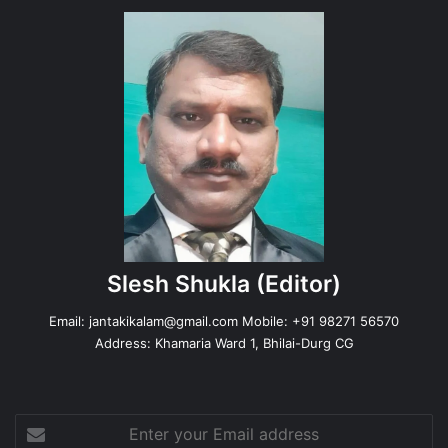
Slesh Shukla
(Editor)
Email:
jantakikalam@gmail.com
Mobile: +91 98271 56570
Address: Khamaria Ward 1, Bhilai-Durg CG
Enter
your