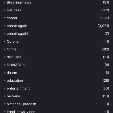
Breaking-news
(91)
business
(242)
career
(667)
chhattisgarh
(3,071)
chhattisgarhi
(7)
Corona
(1)
Crime
(682)
delhi-ncr
(13)
DHAMTARI
(8)
dharm
(6)
education
(28)
entertainment
(50)
haryana
(10)
himachal-pradesh
(3)
Hindi-news-video
(1)