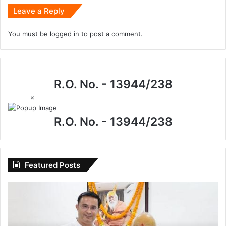
Leave a Reply
You must be
logged in
to post a comment.
R.O. No. - 13944/238
×
R.O. No. - 13944/238
Featured Posts
I.P.
मिश्रा
के
जन्मदिन