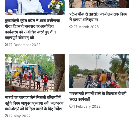
आप
भी
पटेल चौक से तहसील कार्यालय तक निगम
हो
ने हटाया अतिक्रमण….
मुख्यमंत्री भूपेश बघेल ने आज छत्तीसगढ़
सकते
गौरव दिवस के अवसर पर आयोजित
27 March 2025
हैं
कार्यक्रम को सम्बोधित करते हुए तीन
शिकार...
महत्वपूर्ण घोषणाएं की
17 December 2022
मास्क नहीं लगानों वालों के खिलाफ हो रही
सफाई का जायजा लेने निचली बस्तियों में
सख्त कार्यवाही
पहुंचे निगम आयुक्त प्रकाश सर्वे, जलभराव
1 February 2022
वाले क्षेत्रों को चिन्हित करने के दिए निर्देश
17 May 2022