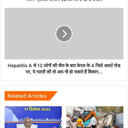
आइटम
नंबर?
Hepatitis
थ्रोबैक
A
तस्वीर
से
देख
12
लोग
लोगों
लगा
की
रहे
मौत
कयास...
के
बाद
केरल
Hepatitis A से 12 लोगों की मौत के बाद केरल के 4 जिले अलर्ट मोड
के
पर, ये गलती की तो आप भी हो सकते हैं शिकार...
4
जिले
अलर्ट
मोड
Related Articles
पर,
ये
गलती
की
तो