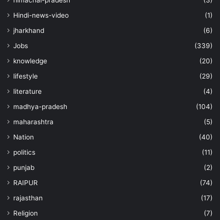
himachal-pradesh
(3)
Hindi-news-video
(1)
jharkhand
(6)
Jobs
(339)
knowledge
(20)
lifestyle
(29)
literature
(4)
madhya-pradesh
(104)
maharashtra
(5)
Nation
(40)
politics
(11)
punjab
(2)
RAIPUR
(74)
rajasthan
(17)
Religion
(7)