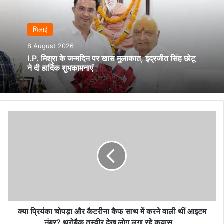
भिलाई
8 August 2026
I.P. मिश्रा के जन्मदिन पर खास मुलाकात, इंद्रजीत सिंह छोटू
ने दी हार्दिक शुभकामनाएं
क्या
प्रियंका
चोपड़ा
और
कैटरीना
कैफ
साथ
में
करने
वाली
क्या प्रियंका चोपड़ा और कैटरीना कैफ साथ में करने वाली थीं आइटम
थीं
नंबर? थ्रोबैक तस्वीर देख लोग लगा रहे कयास...