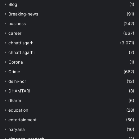
Blog
(1)
Breaking-news
(91)
business
(242)
career
(667)
chhattisgarh
(3,071)
chhattisgarhi
(7)
Corona
(1)
Crime
(682)
delhi-ncr
(13)
DHAMTARI
(8)
dharm
(6)
education
(28)
entertainment
(50)
haryana
(10)