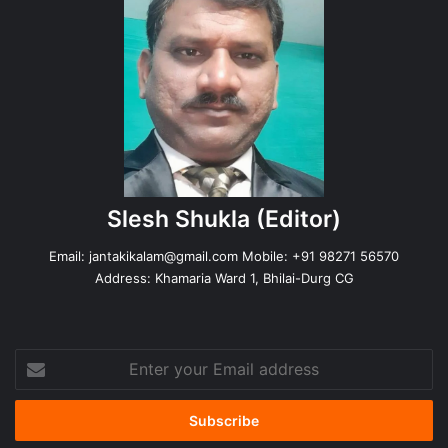
Slesh Shukla
(Editor)
Email:
jantakikalam@gmail.com
Mobile: +91 98271 56570
Address: Khamaria Ward 1, Bhilai-Durg CG
Enter
your
Email
address