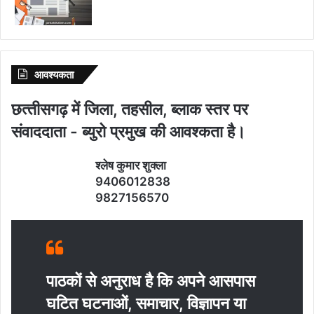
आवश्‍यकता
छत्‍तीसगढ़ में जिला, तहसील, ब्‍लाक स्‍तर पर
संवाददाता - ब्‍युरो प्रमुख की आवश्‍कता है।
श्‍लेष कुमार शुक्‍ला
9406012838
9827156570
पाठकों से अनुराध है कि अपने आसपास
घटित घटनाओं, समाचार, विज्ञापन या