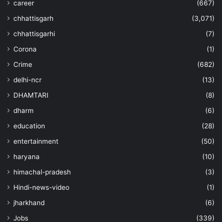
career
(667)
chhattisgarh
(3,071)
chhattisgarhi
(7)
Corona
(1)
Crime
(682)
delhi-ncr
(13)
DHAMTARI
(8)
dharm
(6)
education
(28)
entertainment
(50)
haryana
(10)
himachal-pradesh
(3)
Hindi-news-video
(1)
jharkhand
(6)
Jobs
(339)