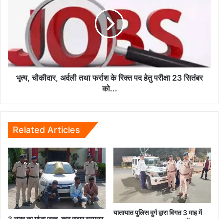
अर्दली
तथा
फर्राश
के
रिक्त
पद
हेतु
परीक्षा
भृत्य, चौकीदार, अर्दली तथा फर्राश के रिक्त पद हेतु परीक्षा 23 सितंबर
23
को...
सितंबर
को...
Related Articles
यातायात पुलिस दुर्ग द्वारा विगत 3 माह में
3 लाख का गांजा जब्त, कार सवार स्मगलर