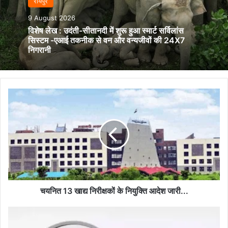
रायपुर
9 August 2026
विशेष लेख : उदंती-सीतानदी में शुरू हुआ स्मार्ट सर्विलांस
सिस्टम -एआई तकनीक से वन और वन्यजीवों की 24X7
निगरानी
चयनित
13
खाद्य
निरीक्षकों
के
नियुक्ति
आदेश
जारी...
चयनित 13 खाद्य निरीक्षकों के नियुक्ति आदेश जारी...
भृत्य,
चौकीदार,